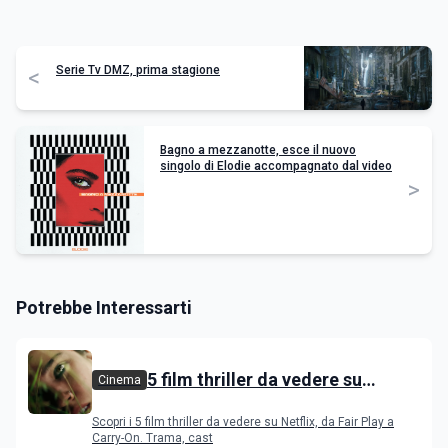
Serie Tv DMZ, prima stagione
<
Bagno a mezzanotte, esce il nuovo
singolo di Elodie accompagnato dal video
>
Potrebbe Interessarti
5 film thriller da vedere su
Cinema
Netflix
Scopri i 5 film thriller da vedere su Netflix, da Fair Play a
Carry-On. Trama, cast