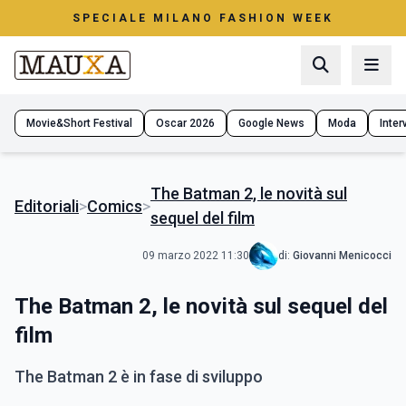
SPECIALE MILANO FASHION WEEK
Movie&Short Festival
Oscar 2026
Google News
Moda
Interv
The Batman 2, le novità sul
Editoriali
>
Comics
>
sequel del film
09 marzo 2022 11:30
di:
Giovanni Menicocci
The Batman 2, le novità sul sequel del
film
The Batman 2 è in fase di sviluppo