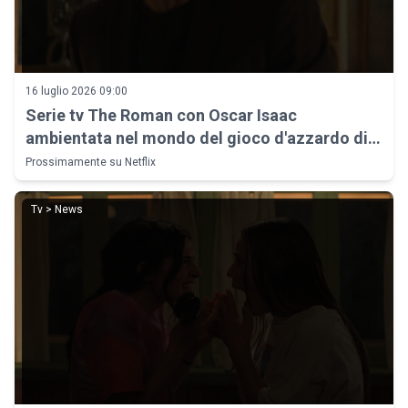
16 luglio 2026 09:00
Serie tv The Roman con Oscar Isaac
ambientata nel mondo del gioco d'azzardo di
Las Vegas
Prossimamente su Netflix
Tv > News