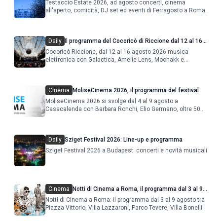
Testaccio Estate 2026, ad agosto concerti, cinema
all'aperto, comicità, DJ set ed eventi di Ferragosto a Roma.
Daily
Il programma del Cocoricò di Riccione dal 12 al 16
agosto 2026
Cocoricò Riccione, dal 12 al 16 agosto 2026 musica
elettronica con Galactica, Amelie Lens, Mochakk e
Deeperfect.
Cinema
MoliseCinema 2026, il programma del festival
MoliseCinema 2026 si svolge dal 4 al 9 agosto a
Casacalenda con Barbara Ronchi, Elio Germano, oltre 50
film in concorso
Daily
Sziget Festival 2026: Line-up e programma
Sziget Festival 2026 a Budapest: concerti e novità musicali
Cinema
Notti di Cinema a Roma, il programma dal 3 al 9
agosto
Notti di Cinema a Roma: il programma dal 3 al 9 agosto tra
Piazza Vittorio, Villa Lazzaroni, Parco Tevere, Villa Bonelli