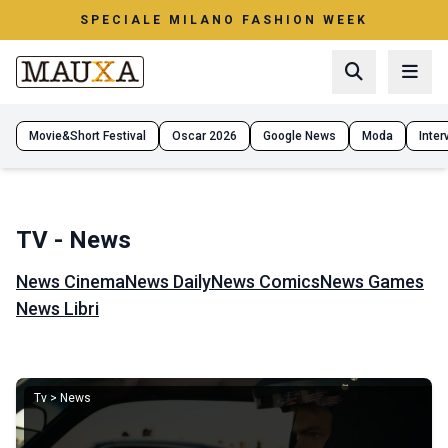
SPECIALE MILANO FASHION WEEK
Movie&Short Festival
Oscar 2026
Google News
Moda
Interv
TV - News
News Cinema
News Daily
News Comics
News Games
News Libri
Tv > News