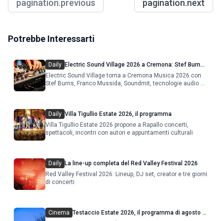
pagination.previous
pagination.next
Potrebbe Interessarti
Daily
Electric Sound Village 2026 a Cremona: Stef Burns,
Soundmit e Young Band Contest, il programma
Electric Sound Village torna a Cremona Musica 2026 con
Stef Burns, Franco Mussida, Soundmit, tecnologie audio e
Young Ba
Daily
Villa Tigullio Estate 2026, il programma
Villa Tigullio Estate 2026 propone a Rapallo concerti,
spettacoli, incontri con autori e appuntamenti culturali
Daily
La line-up completa del Red Valley Festival 2026
Red Valley Festival 2026: Lineup, DJ set, creator e tre giorni
di concerti
Cinema
Testaccio Estate 2026, il programma di agosto e
Ferragosto