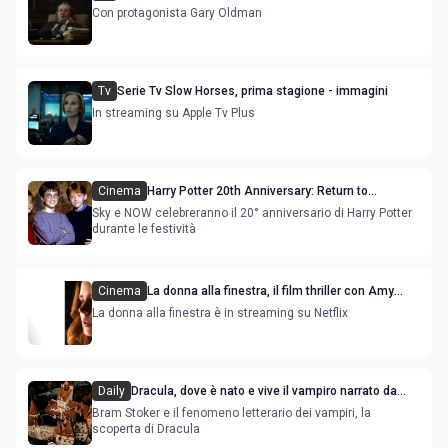
Con protagonista Gary Oldman
Tv
Serie Tv Slow Horses, prima stagione - immagini
In streaming su Apple Tv Plus
Cinema
Harry Potter 20th Anniversary: ​​Return to
Hogwarts, l'attesa reunion del cast 20 anni dopo
Sky e NOW celebreranno il 20° anniversario di Harry Potter
durante le festività
Cinema
La donna alla finestra, il film thriller con Amy
Adams e Anthony Mackye
La donna alla finestra è in streaming su Netflix
Daily
Dracula, dove è nato e vive il vampiro narrato da
Bram Stoker
Bram Stoker e il fenomeno letterario dei vampiri, la
scoperta di Dracula