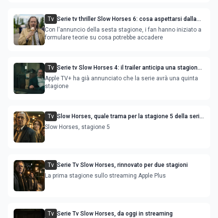
Tv
Serie tv thriller Slow Horses 6: cosa aspettarsi dalla
nuova stagione
Con l'annuncio della sesta stagione, i fan hanno iniziato a
formulare teorie su cosa potrebbe accadere
Tv
Serie tv Slow Horses 4: il trailer anticipa una stagione
da non perdere, Gary Oldman al top
Apple TV+ ha già annunciato che la serie avrà una quinta
stagione
Tv
Slow Horses, quale trama per la stagione 5 della serie
tv con Gary Oldman
Slow Horses, stagione 5
Tv
Serie Tv Slow Horses, rinnovato per due stagioni
La prima stagione sullo streaming Apple Plus
Tv
Serie Tv Slow Horses, da oggi in streaming