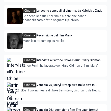
Cinema
Le scene sensuali al cinema: da Kubrick a Xavier
Dolan
Le scene sensuali nei film d'autore che hanno
scandalizzato e fatto sognare il pubblico.
Cinema
Recensione del film Mank
Mank è in streaming su Netflix
Cinema
Intervista all'attrice Chloe Perrin: ‘Gary Oldman
ha un grande senso dell'umorismo’
Chloe Perrin ha lavorato con Gary Oldman al film ‘Mary’
Cinema
Venezia 76, Meryl Streep diva tra le dive in
concorso con The Laundromat
Dal libro inchiesta di Jake Bernstein, distribuito da Netflix.
Cinema
Venezia 76: recensione film The Laundromat