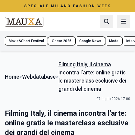
SPECIALE MILANO FASHION WEEK
Movie&Short Festival
Oscar 2026
Google News
Moda
Interv
Filming Italy, il cinema
incontra l’arte: online gratis
Home
>
Webdatabase
>
le masterclass esclusive dei
grandi del cinema
07 luglio 2026 17:00
Filming Italy, il cinema incontra l’arte:
online gratis le masterclass esclusive
dei grandi del cinema