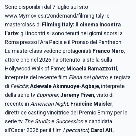
Sono disponibili dal 7 luglio sul sito
www.Mymovies.it/ondemand/filmingitaly le
masterclass di
Filming Italy: il cinema incontra
l’arte
: gli incontri si sono tenuti nei giorni scorsi a
Roma presso l’Ara Pacis e il Pronao del Pantheon.
Le masterclass vedono protagonisti
Franco Nero
,
attore che nel 2026 ha ottenuto la stella sulla
Hollywood Walk of Fame;
Micaela Ramazzotti
,
interprete del recente film
Elena nel ghetto
, e regista
di
Felicità
;
Adewale Akinnuoye-Agbaje
, interprete
della serie tv
Euphoria
;
Jeremy Piven
, visto di
recente in
American Night,
Francine Maisler
,
direttrice casting vincitrice del Premio Emmy per le
serie tv
The Studio
e
Succession
e candidata
all’Oscar 2026 per il film
I peccatori
;
Carol Alt
,