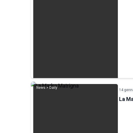
News > Daily
14 genn
La Ma