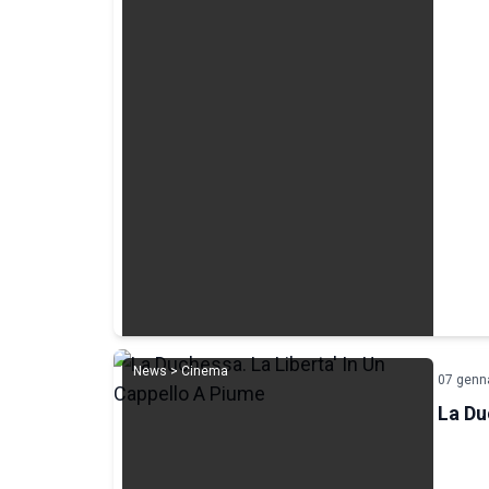
News > Cinema
07 genn
La Du