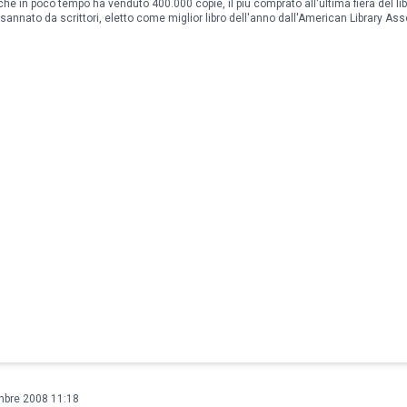
 che in poco tempo ha venduto 400.000 copie, il più comprato all'ultima fiera del lib
osannato da scrittori, eletto come miglior libro dell'anno dall'American Library Ass
mbre 2008 11:18