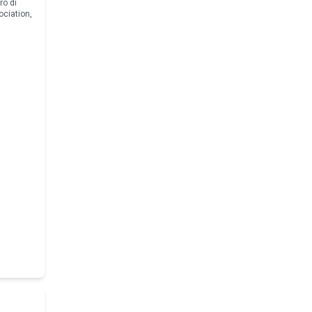
ro di
ociation,