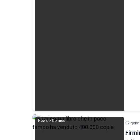
News > Comics
07 genn
Firmi