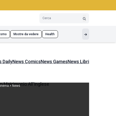
ismo
Mostre da vedere
Health
 Daily
News Comics
News Games
News Libri
inema > News