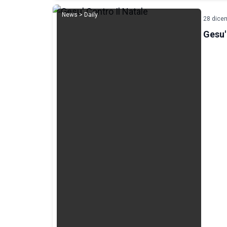
News > Daily
28 dice
Gesu'