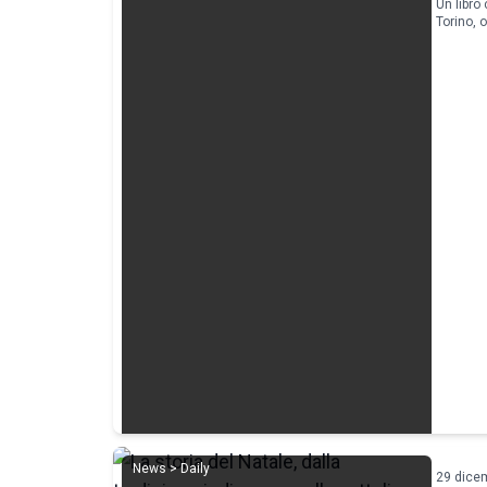
Un libro
Torino, 
News > Daily
29 dice