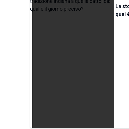
La st
qual 