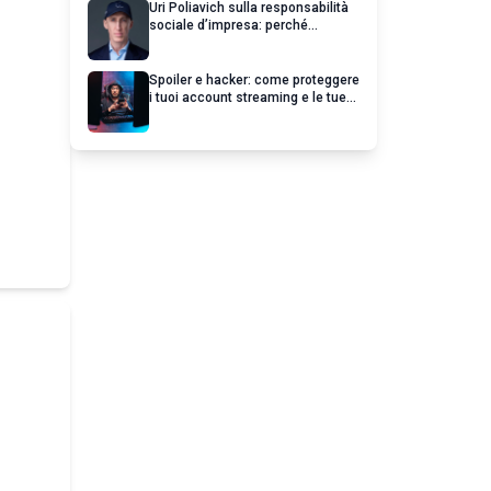
Uri Poliavich sulla responsabilità
sociale d’impresa: perché
un’impresa di successo va oltre il
profitto
Spoiler e hacker: come proteggere
i tuoi account streaming e le tue
serie preferite