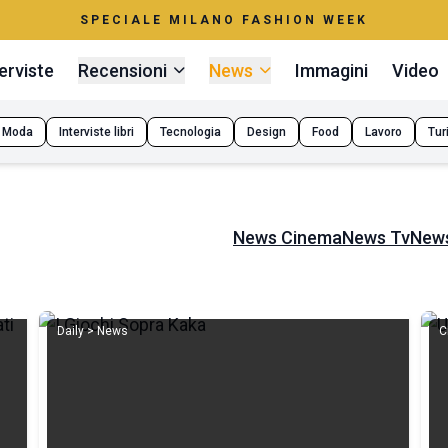
SPECIALE MILANO FASHION WEEK
erviste
Recensioni
News
Immagini
Video
Moda
Interviste libri
Tecnologia
Design
Food
Lavoro
Tur
News Cinema
News Tv
News
Daily > News
C