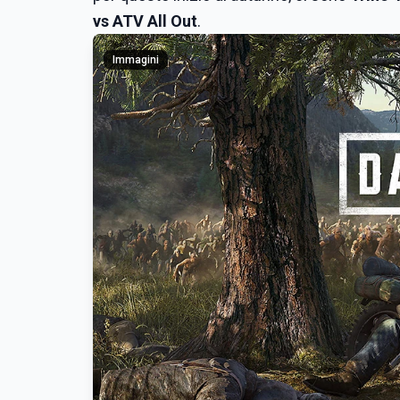
vs ATV All Out
.
Immagini