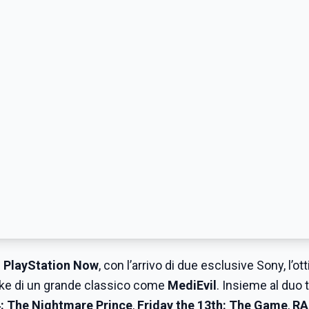
l
PlayStation Now
, con l’arrivo di due esclusive Sony, l’ot
ake di un grande classico come
MediEvil
. Insieme al duo 
4: The Nightmare Prince
,
Friday the 13th: The Game
,
RA