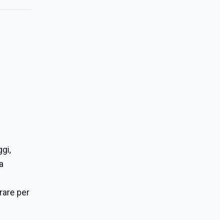
gi,
a
rare per