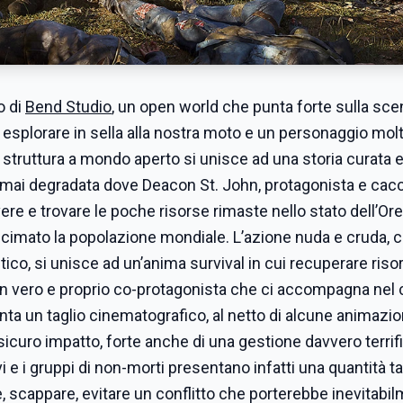
o di
Bend Studio
, un open world che punta forte sulla sce
splorare in sella alla nostra moto e un personaggio molt
a struttura a mondo aperto si unisce ad una storia curata 
rmai degradata dove Deacon St. John, protagonista e cacc
ivere e trovare le poche risorse rimaste nello stato dell’Or
ecimato la popolazione mondiale. L’azione nuda e cruda, 
co, si unisce ad un’anima survival in cui recuperare risor
n vero e proprio co-protagonista che ci accompagna nel 
nta un taglio cinematografico, al netto di alcune animazio
sicuro impatto, forte anche di una gestione davvero terrif
vi e i gruppi di non-morti presentano infatti una quantità t
re, scappare, evitare un conflitto che porterebbe inevitabi