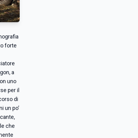
nografia
o forte
e
iatore
egon, a
con uno
se per il
corso di
ni un po’
icante,
ale che
lmente