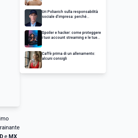
Uri Poliavich sulla responsabilità
sociale d’impresa: perché
un’impresa di successo va oltre il
profitto
Spoiler e hacker: come proteggere
i tuoi account streaming e le tue
serie preferite
Caffè prima di un allenamento:
alcuni consigli
timo
trainante
D
e
MX