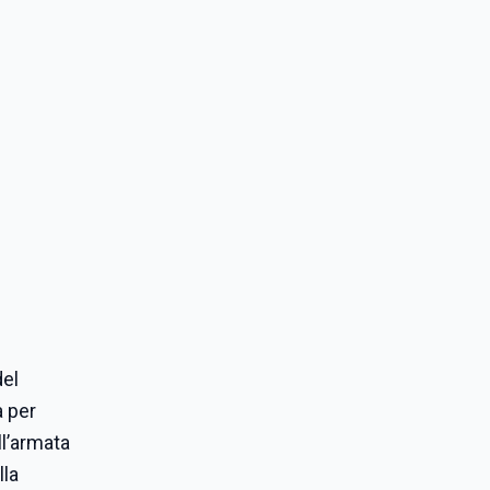
del
a per
ll’armata
lla