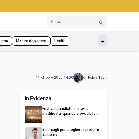
ismo
Mostre da vedere
Health
11 ottobre 2020 14:00
di:
Fabio Tosti
In Evidenza
Festival annullato o line-up
modificata: quando è possibile
chiedere un rimborso
5 consigli per scegliere i profumi
da uomo