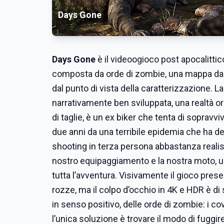
Days Gone
Days Gone
è il videoogioco post apocalittic
composta da orde di zombie, una mappa da e
dal punto di vista della caratterizzazione. L
narrativamente ben sviluppata, una realtà o
di taglie, è un ex biker che tenta di sopravv
due anni da una terribile epidemia che ha d
shooting in terza persona abbastanza realisti
nostro equipaggiamento e la nostra moto, u
tutta l’avventura. Visivamente il gioco prese
rozze, ma il colpo d’occhio in 4K e HDR è di 
in senso positivo, delle orde di zombie: i co
l’unica soluzione è trovare il modo di fuggi