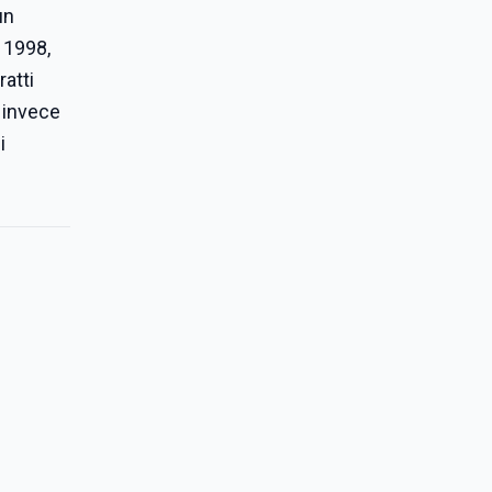
un
l 1998,
atti
 invece
i