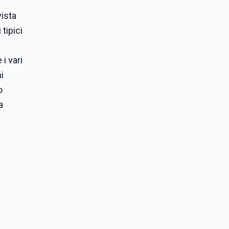
vista
tipici
i vari
i
o
a