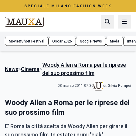
SPECIALE MILANO FASHION WEEK
Movie&Short Festival
Oscar 2026
Google News
Moda
Interv
Woody Allen a Roma per le riprese
News
>
Cinema
>
del suo prossimo film
08 marzo 2011 07:30
di:
Silvia Pompei
Woody Allen a Roma per le riprese del
suo prossimo film
E' Roma la città scelta da Woody Allen per girare il
suo prossimo film. In estate i primi "ciak".