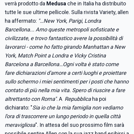
verrà prodotto da
Medusa
che in Italia ha distribuito
tutte le sue ultime pellicole. Sulla rivista Variety, allen
ha affermato:
"…
New York, Parigi, Londra
Barcellona... Amo queste metropoli sofisticate e
civilizzate, e trovo fantastico avere la possibilità di
lavorarci - come ho fatto girando Manhattan a New
York, Match Point a Londra e Vicky Cristina
Barcelona a Barcellona…Ogni volta è stato come
fare dichiarazioni d'amore a certi luoghi e proiettare
sullo schermo i miei sentimenti per i posti che hanno
contato di più nella mia vita. Spero di riuscire a fare
altrettanto con Roma"
. A
Repubblica
ha poi
dichiarato: "
Sia io che la mia famiglia non vediamo
l'ora di trascorrere un lungo periodo in quella città
meravigliosa
". In attesa del suo prossimo film sarà
possibile sentire Allen con la sua jazz band esibirsi a