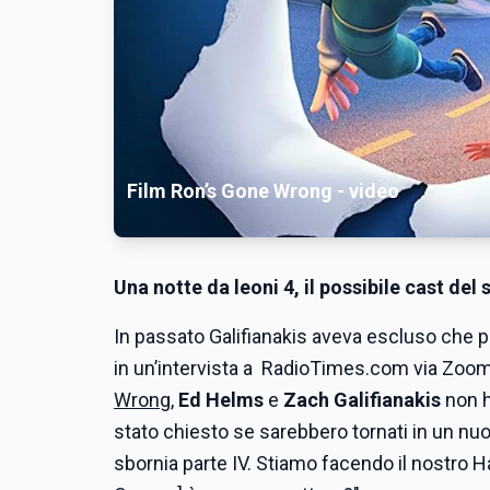
Film Ron’s Gone Wrong - video
Una notte da leoni 4, il possibile cast del
In passato Galifianakis aveva escluso che p
in un’intervista a RadioTimes.com via Zoom
Wrong
,
Ed Helms
e
Zach Galifianakis
non h
stato chiesto se sarebbero tornati in un nu
sbornia parte IV. Stiamo facendo il nostro H