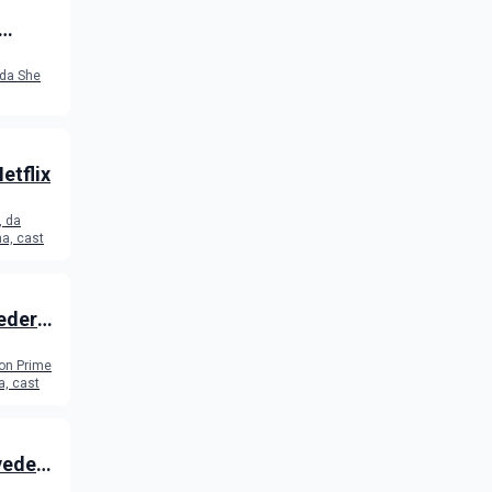
 da She
Netflix
, da
ma, cast
vedere
on Prime
Trama, cast
vedere