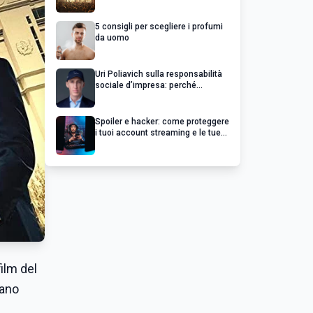
chiedere un rimborso
5 consigli per scegliere i profumi
da uomo
Uri Poliavich sulla responsabilità
sociale d’impresa: perché
un’impresa di successo va oltre il
profitto
Spoiler e hacker: come proteggere
i tuoi account streaming e le tue
serie preferite
ilm del
vano