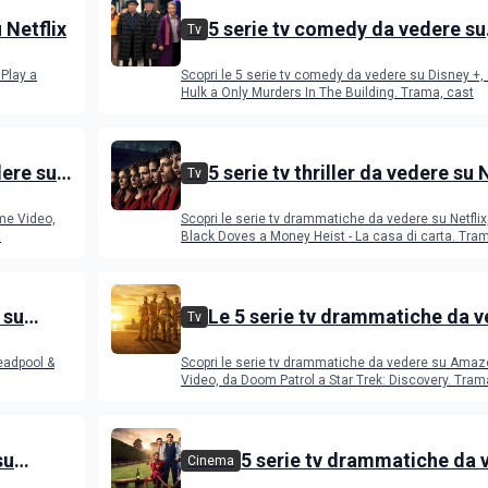
u Netflix
5 serie tv comedy da vedere su
Tv
Disney+
 Play a
Scopri le 5 serie tv comedy da vedere su Disney +,
Hulk a Only Murders In The Building. Trama, cast
dere su
5 serie tv thriller da vedere su 
Tv
me Video,
Scopri le serie tv drammatiche da vedere su Netflix
t
Black Doves a Money Heist - La casa di carta. Tra
 su
Le 5 serie tv drammatiche da 
Tv
su Amazon Prime Video
Deadpool &
Scopri le serie tv drammatiche da vedere su Amaz
Video, da Doom Patrol a Star Trek: Discovery. 
su
5 serie tv drammatiche da 
Cinema