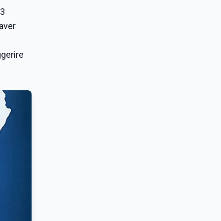
,3
 aver
ggerire