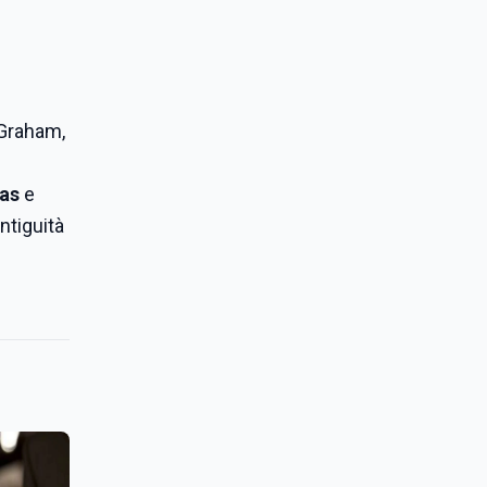
 Graham,
as
e
ntiguità