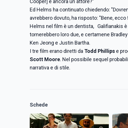
Cooper] è ancora un attore?"
Ed Helms ha continuato chiedendo: "Dovrem
avrebbero dovuto, ha risposto: "Bene, ecco f
Helms nel film è un dentista, Galifianakis 
tornerebbero loro due, e certamene Bradley
Ken Jeong e Justin Bartha.
I tre film erano diretti da
Todd Phillips
e pro
Scott Moore
. Nel possibile sequel probabil
narrativa e di stile.
Schede