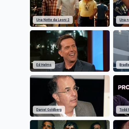
Una Notte da Leoni 2
Una n
Ed Helms
Bradl
Daniel Goldberg
Todd 