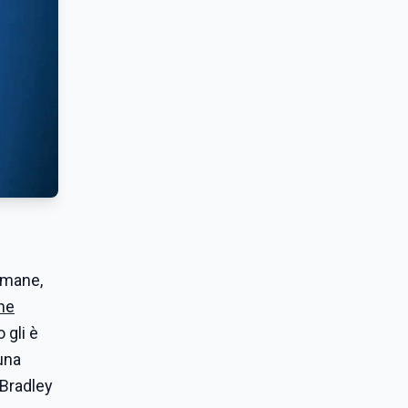
imane,
ne
 gli è
una
[Bradley