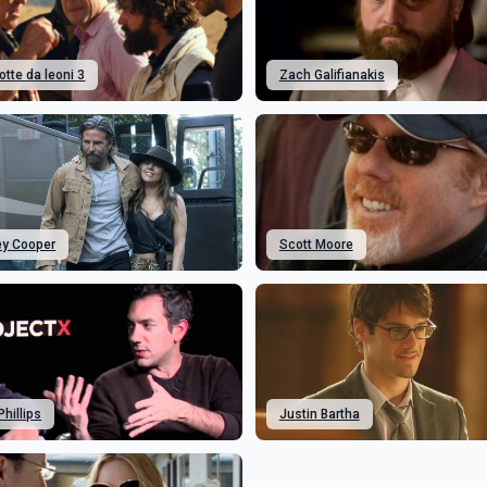
otte da leoni 3
Zach Galifianakis
ey Cooper
Scott Moore
Phillips
Justin Bartha