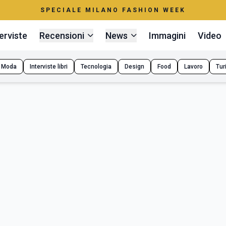
SPECIALE MILANO FASHION WEEK
erviste
Recensioni
News
Immagini
Video
Moda
Interviste libri
Tecnologia
Design
Food
Lavoro
Tur