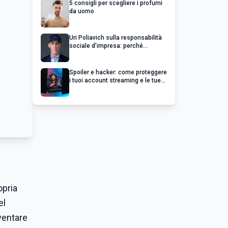
5 consigli per scegliere i profumi
da uomo
Uri Poliavich sulla responsabilità
sociale d’impresa: perché
un’impresa di successo va oltre il
profitto
Spoiler e hacker: come proteggere
i tuoi account streaming e le tue
serie preferite
opria
el
ventare