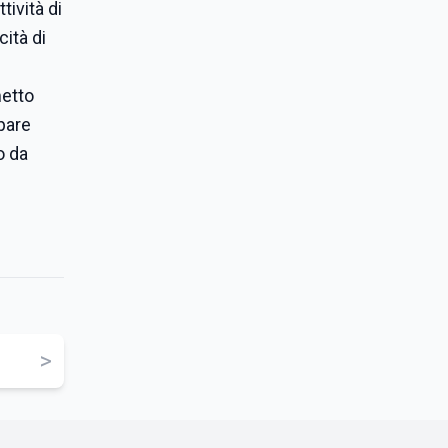
tività di
cità di
metto
pare
o da
>