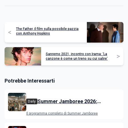
The Father, il film sulla possibile pazzia
<
con Anthony Hopkins
Sanremo 2021, incontro con Irama: ‘La
>
canzone è come un treno su cui salire’
Potrebbe Interessarti
Summer Jamboree 2026:
Daily
programma, artisti, concerti e
Il programma completo di Summer Jamboree
appuntamenti a Senigallia