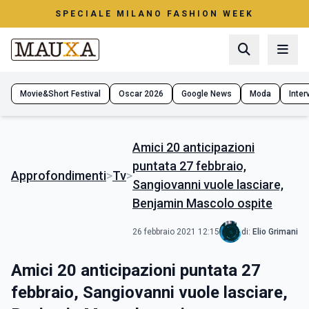
SPECIALE MILANO FASHION WEEK
Movie&Short Festival
Oscar 2026
Google News
Moda
Interv
Amici 20 anticipazioni
puntata 27 febbraio,
Approfondimenti
>
Tv
>
Sangiovanni vuole lasciare,
Benjamin Mascolo ospite
26 febbraio 2021 12:15
di:
Elio Grimani
Amici 20 anticipazioni puntata 27
febbraio, Sangiovanni vuole lasciare,