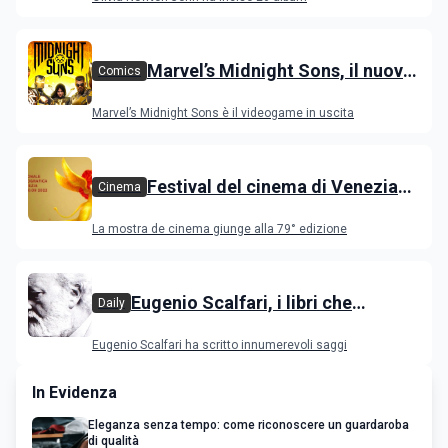
Marvel’s Midnight Sons, il nuovo
Comics
videogame RPG con gli eroi
Marvel’s Midnight Sons è il videogame in uscita
degli Avengers
Festival del cinema di Venezia
Cinema
2022, il programma dei film in
La mostra de cinema giunge alla 79° edizione
concorso e nelle varie sezioni
Eugenio Scalfari, i libri che
Daily
raccontano il giornalista
Eugenio Scalfari ha scritto innumerevoli saggi
In Evidenza
Eleganza senza tempo: come riconoscere un guardaroba
di qualità