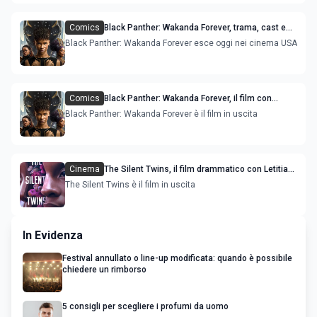
Comics
Black Panther: Wakanda Forever, trama, cast e
recensioni del film con Letitia Wright
Black Panther: Wakanda Forever esce oggi nei cinema USA
Comics
Black Panther: Wakanda Forever, il film con
Letitia Wright e Lupita Nyong'o: immagini dal set
Black Panther: Wakanda Forever è il film in uscita
Cinema
The Silent Twins, il film drammatico con Letitia
Wright e Tamara Lawrance: immagini dal set
The Silent Twins è il film in uscita
In Evidenza
Festival annullato o line-up modificata: quando è possibile
chiedere un rimborso
5 consigli per scegliere i profumi da uomo