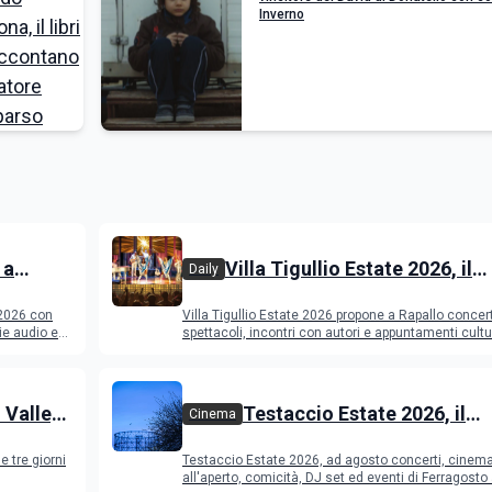
Inverno
 a
Villa Tigullio Estate 2026, il
Daily
dmit e
programma
 2026 con
Villa Tigullio Estate 2026 propone a Rapallo concert
ogramma
ie audio e
spettacoli, incontri con autori e appuntamenti cultu
 Valley
Testaccio Estate 2026, il
Cinema
programma di agosto e
e tre giorni
Testaccio Estate 2026, ad agosto concerti, cinem
Ferragosto
all'aperto, comicità, DJ set ed eventi di Ferragost