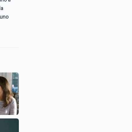
la
cuno