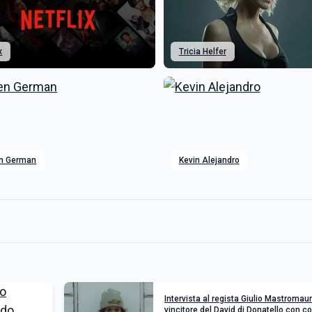
x
Tricia Helfer
en German
Kevin Alejandro
Intervista al regista Giulio Mastromaur
vincitore del David di Donatello con co