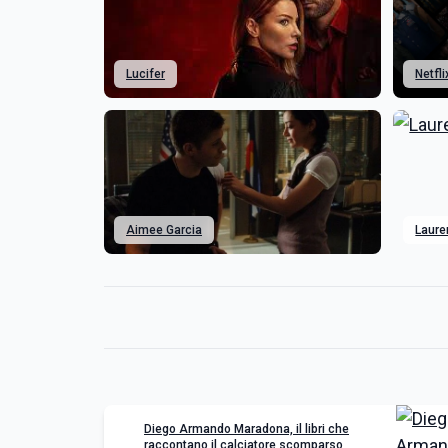
Lucifer
Netfli
Aimee Garcia
Laur
Diego Armando Maradona, il libri che
raccontano il calciatore scomparso