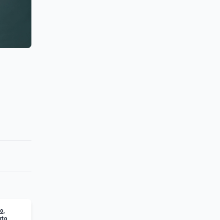
o,
rto