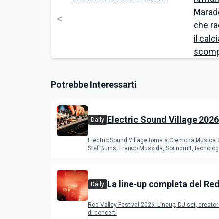
<
Potrebbe Interessarti
Electric Sound Village 2026
Daily
Cremona: Stef Burns, Soun
Electric Sound Village torna a Cremona Musica
Young Band Contest, il pr
Stef Burns, Franco Mussida, Soundmit, tecnolog
Young Ba
La line-up completa del Red
Daily
Festival 2026
Red Valley Festival 2026: Lineup, DJ set, creator 
di concerti