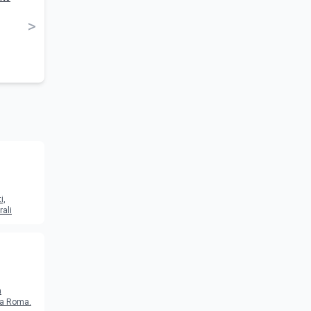
>
i,
rali
a
o a Roma.