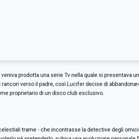
eniva prodotta una serie Tv nella quale si presentava un
 rancori verso il padre, così Lucifer decise di abbandonare
come proprietario di un disco club esclusivo.
celestiali trame - che incontrasse la detective degli omici
olerlo né pretenderlo, subiva una evoluzione personale f