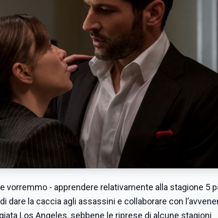
vorremmo - apprendere relativamente alla stagione 5 pa
 di dare la caccia agli assassini e collaborare con l’avven
ggiata Los Angeles, sebbene le riprese di alcune stagioni