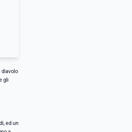
 diavolo
 gli
di, ed un
ino a