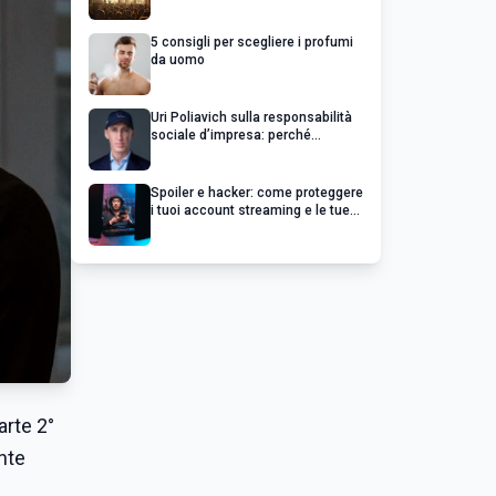
chiedere un rimborso
5 consigli per scegliere i profumi
da uomo
Uri Poliavich sulla responsabilità
sociale d’impresa: perché
un’impresa di successo va oltre il
profitto
Spoiler e hacker: come proteggere
i tuoi account streaming e le tue
serie preferite
rte 2°
ente