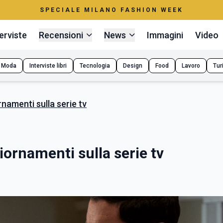
SPECIALE MILANO FASHION WEEK
erviste
Recensioni
News
Immagini
Video
Moda
Interviste libri
Tecnologia
Design
Food
Lavoro
Tur
rnamenti sulla serie tv
giornamenti sulla serie tv