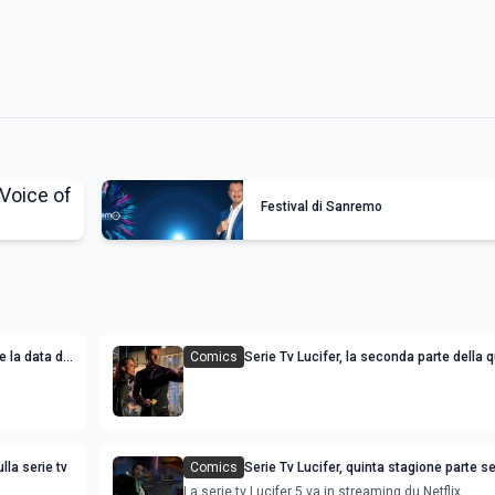
Festival di Sanremo
e la data di
Comics
Serie Tv Lucifer, la seconda parte della q
stagione è stata recentemente annunci
lla serie tv
Comics
Serie Tv Lucifer, quinta stagione parte 
tra teorie ed attese
La serie tv Lucifer 5 va in streaming du Netflix