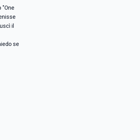
b "One
venisse
scì il
hiedo se