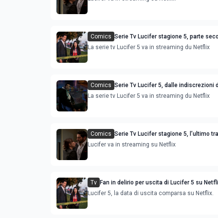
Comics
Serie Tv Lucifer stagione 5, parte seco
aggiornamenti
La serie tv Lucifer 5 va in streaming du Netflix
Comics
Serie Tv Lucifer 5, dalle indiscrezioni 
all’imminente rilascio
La serie tv Lucifer 5 va in streaming du Netflix
Comics
Serie Tv Lucifer stagione 5, l’ultimo tra
un dettaglio interessante della narraz
Lucifer va in streaming su Netflix
Tv
Fan in delirio per uscita di Lucifer 5 su Netfli
agosto
Lucifer 5, la data di uscita comparsa su Netflix.