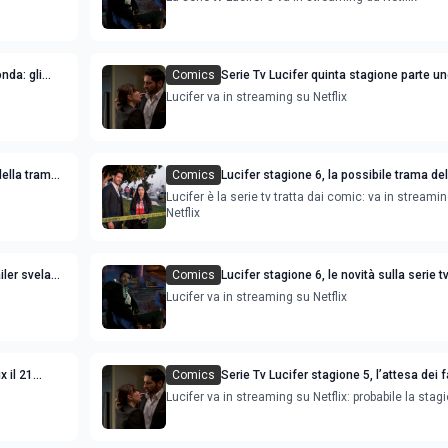
nda: gli
Comics
Serie Tv Lucifer quinta stagione parte un
attesa della seconda parte
Lucifer va in streaming su Netflix
della trama
Comics
Lucifer stagione 6, la possibile trama del
tv tratta dai comics di Neil Gaiman
Lucifer è la serie tv tratta dai comic: va in streami
Netflix
iler svela
Comics
Lucifer stagione 6, le novità sulla serie 
ione
Ellis e Dennis Haysbert
Lucifer va in streaming su Netflix
x il 21
Comics
Serie Tv Lucifer stagione 5, l’attesa dei f
nuove avventure del signore degli inferi
Lucifer va in streaming su Netflix: probabile la stag