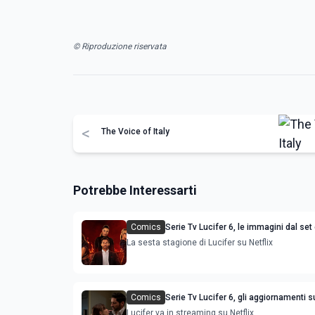
© Riproduzione riservata
<
The Voice of Italy
Potrebbe Interessarti
Comics
Serie Tv Lucifer 6, le immagini dal set 
rilascio
La sesta stagione di Lucifer su Netflix
Comics
Serie Tv Lucifer 6, gli aggiornamenti su
Lucifer va in streaming su Netflix