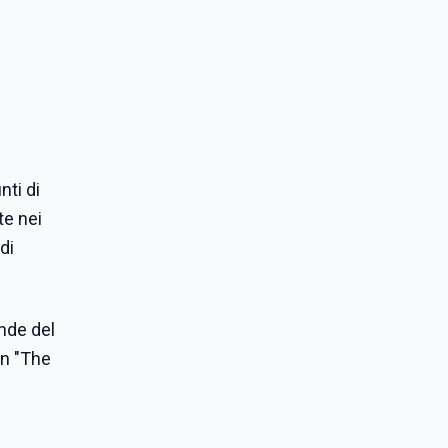
nti di
te nei
di
ende del
in "The