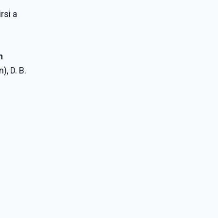
rsi a
n
), D. B.