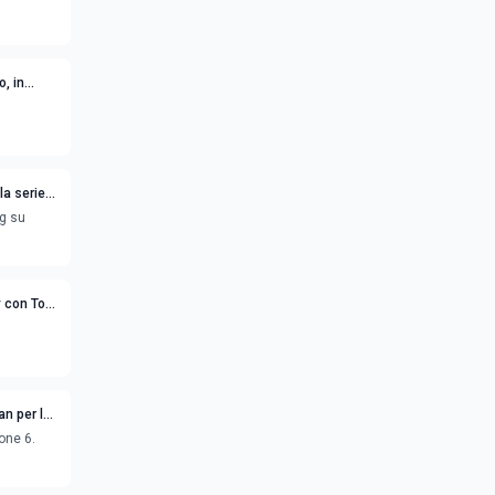
o, in
la serie
ng su
tv con Tom
an per le
ione 6.