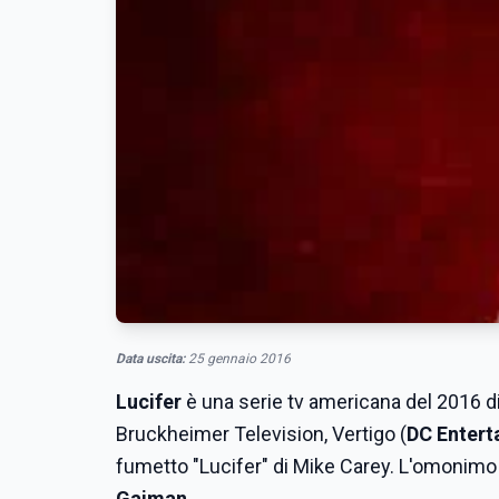
Data uscita:
25 gennaio 2016
Lucifer
è una serie tv americana del 2016 d
Bruckheimer Television, Vertigo (
DC Entert
fumetto "Lucifer" di Mike Carey. L'omonim
Gaiman
.