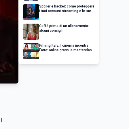
profitto
Spoiler e hacker: come proteggere
i tuoi account streaming e le tue
serie preferite
Caffè prima di un allenamento:
alcuni consigli
Filming Italy, il cinema incontra
l’arte: online gratis le masterclass
esclusive dei grandi del cinema
l
l