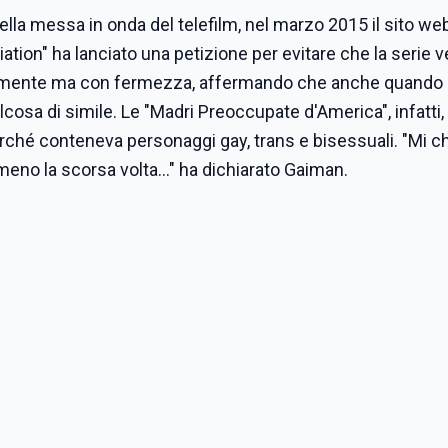
ella messa in onda del telefilm, nel marzo 2015 il sito we
tion" ha lanciato una petizione per evitare che la serie 
amente ma con fermezza, affermando che anche quando u
sa di simile. Le "Madri Preoccupate d'America", infatti,
rché conteneva personaggi gay, trans e bisessuali. "Mi c
no la scorsa volta..." ha dichiarato Gaiman.