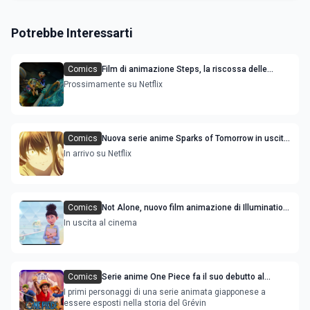
Potrebbe Interessarti
Comics
Film di animazione Steps, la riscossa delle
sorellastre di Cenerentola: trama cast e uscita
Prossimamente su Netflix
Comics
Nuova serie anime Sparks of Tomorrow in uscita
streaming: le anticipazioni
In arrivo su Netflix
Comics
Not Alone, nuovo film animazione di Illumination
con Timothée Chalamet e Selena Gomez
In uscita al cinema
Comics
Serie anime One Piece fa il suo debutto al
Museo Grévin di Parigi
I primi personaggi di una serie animata giapponese a
essere esposti nella storia del Grévin