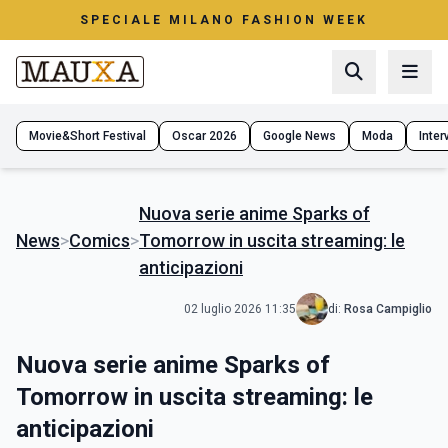
SPECIALE MILANO FASHION WEEK
Movie&Short Festival
Oscar 2026
Google News
Moda
Interv
Nuova serie anime Sparks of
News
>
Comics
>
Tomorrow in uscita streaming: le
anticipazioni
02 luglio 2026 11:35
di:
Rosa Campiglio
Nuova serie anime Sparks of
Tomorrow in uscita streaming: le
anticipazioni