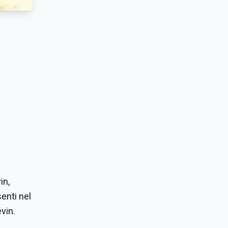
in,
enti nel
vin.