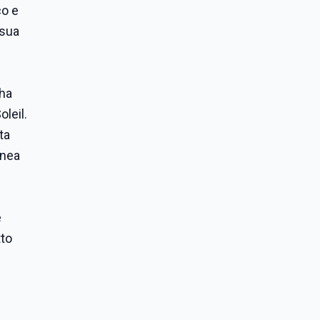
co e
 sua
 ha
oleil.
ta
inea
e
tto