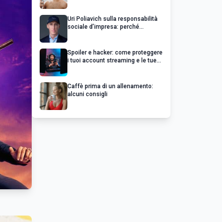
Uri Poliavich sulla responsabilità
sociale d’impresa: perché
un’impresa di successo va oltre il
profitto
Spoiler e hacker: come proteggere
i tuoi account streaming e le tue
serie preferite
Caffè prima di un allenamento:
alcuni consigli