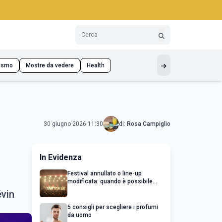
ismo
Mostre da vedere
Health
30 giugno 2026 11:30
di:
Rosa Campiglio
In Evidenza
Festival annullato o line-up
modificata: quando è possibile
chiedere un rimborso
évin
5 consigli per scegliere i profumi
da uomo