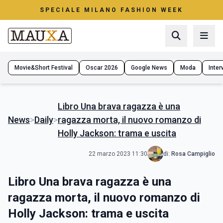
SPECIALE MILANO FASHION WEEK
Movie&Short Festival
Oscar 2026
Google News
Moda
Interv
Libro Una brava ragazza è una
News
>
Daily
>
ragazza morta, il nuovo romanzo di
Holly Jackson: trama e uscita
22 marzo 2023 11:30
di:
Rosa Campiglio
Libro Una brava ragazza è una
ragazza morta, il nuovo romanzo di
Holly Jackson: trama e uscita