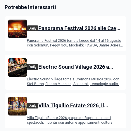
Potrebbe Interessarti
Panorama Festival 2026 alle Cave
Daily
del Duca di Lecce: lineup e
Panorama Festival 2026 torna a Lecce dal 14 al 16 agosto
programma
con Solomun, Peggy Gou, Mochakk, PAWSA, Jamie Jones
e altri DJ
Electric Sound Village 2026 a
Daily
Cremona: Stef Burns, Soundmit e
Electric Sound Village torna a Cremona Musica 2026 con
Young Band Contest, il programma
Stef Burns, Franco Mussida, Soundmit, tecnologie audio e
Young Ba
Villa Tigullio Estate 2026, il
Daily
programma
Villa Tigullio Estate 2026 propone a Rapallo concerti,
spettacoli, incontri con autori e appuntamenti culturali