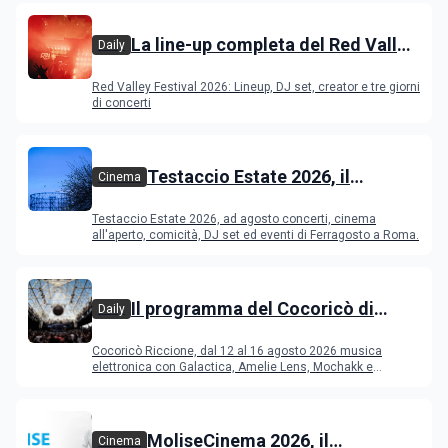
La line-up completa del Red Valley
Daily
Festival 2026
Red Valley Festival 2026: Lineup, DJ set, creator e tre giorni
di concerti
Testaccio Estate 2026, il
Cinema
programma di agosto e
Testaccio Estate 2026, ad agosto concerti, cinema
Ferragosto
all'aperto, comicità, DJ set ed eventi di Ferragosto a Roma.
Il programma del Cocoricò di
Daily
Riccione dal 12 al 16 agosto 2026
Cocoricò Riccione, dal 12 al 16 agosto 2026 musica
elettronica con Galactica, Amelie Lens, Mochakk e
Deeperfect.
MoliseCinema 2026, il
Cinema