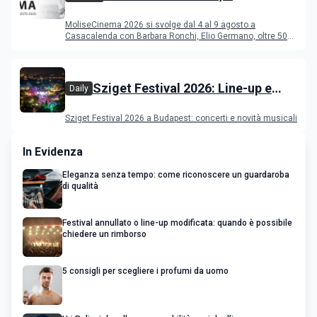
programma del festival
MoliseCinema 2026 si svolge dal 4 al 9 agosto a
Casacalenda con Barbara Ronchi, Elio Germano, oltre 50
film in concorso
Sziget Festival 2026: Line-up e
Daily
programma
Sziget Festival 2026 a Budapest: concerti e novità musicali
In Evidenza
Eleganza senza tempo: come riconoscere un guardaroba
di qualità
Festival annullato o line-up modificata: quando è possibile
chiedere un rimborso
5 consigli per scegliere i profumi da uomo