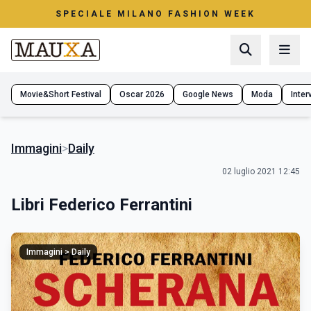
SPECIALE MILANO FASHION WEEK
Movie&Short Festival
Oscar 2026
Google News
Moda
Interv
Immagini
>
Daily
02 luglio 2021 12:45
Libri Federico Ferrantini
Immagini > Daily