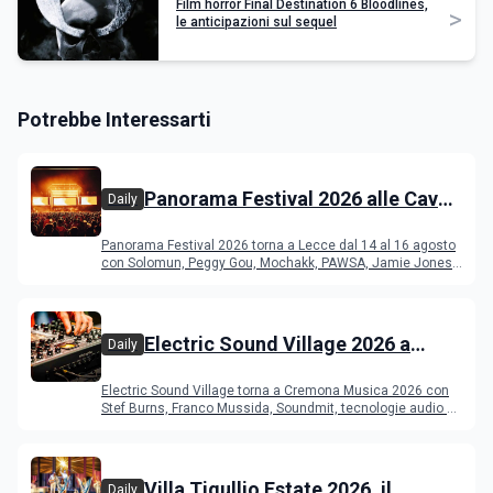
Film horror Final Destination 6 Bloodlines,
>
le anticipazioni sul sequel
Potrebbe Interessarti
Panorama Festival 2026 alle Cave
Daily
del Duca di Lecce: lineup e
Panorama Festival 2026 torna a Lecce dal 14 al 16 agosto
programma
con Solomun, Peggy Gou, Mochakk, PAWSA, Jamie Jones
e altri DJ
Electric Sound Village 2026 a
Daily
Cremona: Stef Burns, Soundmit e
Electric Sound Village torna a Cremona Musica 2026 con
Young Band Contest, il programma
Stef Burns, Franco Mussida, Soundmit, tecnologie audio e
Young Ba
Villa Tigullio Estate 2026, il
Daily