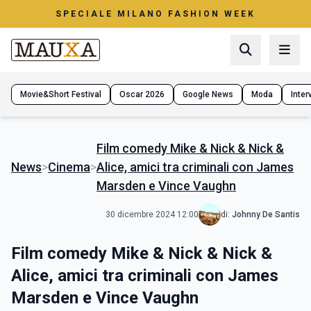
SPECIALE MILANO FASHION WEEK
Movie&Short Festival
Oscar 2026
Google News
Moda
Interv
Film comedy Mike & Nick & Nick &
News
>
Cinema
>
Alice, amici tra criminali con James
Marsden e Vince Vaughn
30 dicembre 2024 12:00
di:
Johnny De Santis
Film comedy Mike & Nick & Nick &
Alice, amici tra criminali con James
Marsden e Vince Vaughn