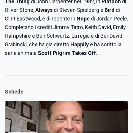
The Thing
di John Carpenter nel 1982, in
Platoon
di
Oliver Stone,
Always
di Steven Spielberg e
Bird
di
Clint Eastwood, e di recente in
Nope
di Jordan Peele.
Completano i crediti Jimmy Tatro, Keith David, Emily
Hampshire e Ben Schwartz. La regia è di BenDavid
Grabinski, che ha già diretto
Happily
e ha scritto la
serie animata
Scott Pilgrim Takes Off
.
Schede