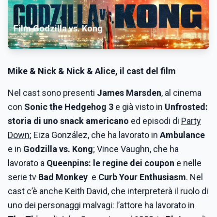
Film Godzilla vs. Kong
Mike & Nick & Nick & Alice
, il cast del film
Nel cast sono presenti
James Marsden
, al cinema
con
Sonic the Hedgehog 3
e già visto in
Unfrosted:
storia di uno snack americano
ed episodi di
Party
Down
; Eiza González, che ha lavorato in
Ambulance
e in
Godzilla vs. Kong
; Vince Vaughn, che ha
lavorato a
Queenpins: le regine dei coupon
e nelle
serie tv
Bad Monkey
e
Curb Your Enthusiasm
. Nel
cast c’è anche Keith David, che interpreterà il ruolo di
uno dei personaggi malvagi: l’attore ha lavorato in