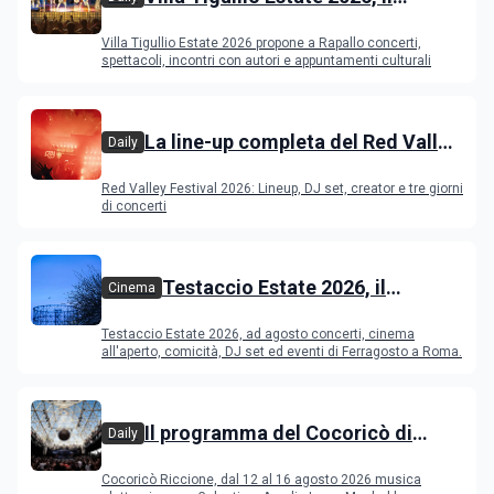
programma
Villa Tigullio Estate 2026 propone a Rapallo concerti,
spettacoli, incontri con autori e appuntamenti culturali
La line-up completa del Red Valley
Daily
Festival 2026
Red Valley Festival 2026: Lineup, DJ set, creator e tre giorni
di concerti
Testaccio Estate 2026, il
Cinema
programma di agosto e
Testaccio Estate 2026, ad agosto concerti, cinema
Ferragosto
all'aperto, comicità, DJ set ed eventi di Ferragosto a Roma.
Il programma del Cocoricò di
Daily
Riccione dal 12 al 16 agosto 2026
Cocoricò Riccione, dal 12 al 16 agosto 2026 musica