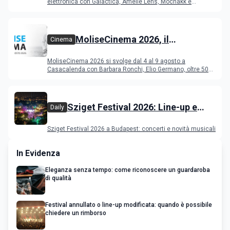
elettronica con Galactica, Amelie Lens, Mochakk e
Deeperfect.
MoliseCinema 2026, il
Cinema
programma del festival
MoliseCinema 2026 si svolge dal 4 al 9 agosto a
Casacalenda con Barbara Ronchi, Elio Germano, oltre 50
film in concorso
Sziget Festival 2026: Line-up e
Daily
programma
Sziget Festival 2026 a Budapest: concerti e novità musicali
In Evidenza
Eleganza senza tempo: come riconoscere un guardaroba
di qualità
Festival annullato o line-up modificata: quando è possibile
chiedere un rimborso