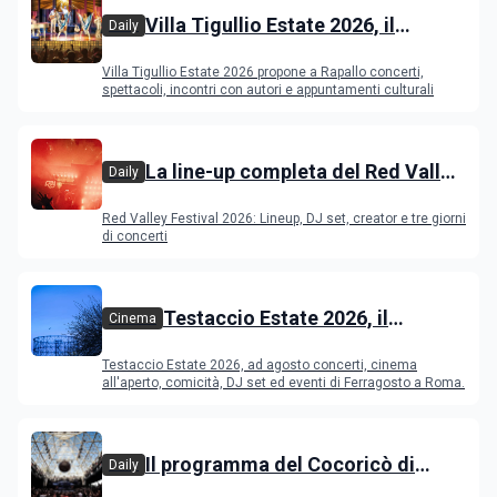
Villa Tigullio Estate 2026, il
Daily
programma
Villa Tigullio Estate 2026 propone a Rapallo concerti,
spettacoli, incontri con autori e appuntamenti culturali
La line-up completa del Red Valley
Daily
Festival 2026
Red Valley Festival 2026: Lineup, DJ set, creator e tre giorni
di concerti
Testaccio Estate 2026, il
Cinema
programma di agosto e
Testaccio Estate 2026, ad agosto concerti, cinema
Ferragosto
all'aperto, comicità, DJ set ed eventi di Ferragosto a Roma.
Il programma del Cocoricò di
Daily
Riccione dal 12 al 16 agosto 2026