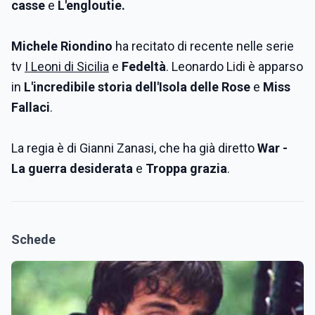
casse
e
L'engloutie.
Michele Riondino
ha recitato di recente nelle serie
tv
I Leoni di Sicilia
e
Fedeltà
. Leonardo Lidi è apparso
in
L'incredibile storia dell'Isola delle Rose
e
Miss
Fallaci
.
La regia è di Gianni Zanasi, che ha già diretto
War -
La guerra desiderata
e
Troppa grazia
.
Schede