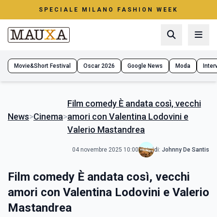
SPECIALE MILANO FASHION WEEK
Movie&Short Festival
Oscar 2026
Google News
Moda
Interv
Film comedy È andata così, vecchi
News
>
Cinema
>
amori con Valentina Lodovini e
Valerio Mastandrea
04 novembre 2025 10:00
di:
Johnny De Santis
Film comedy È andata così, vecchi
amori con Valentina Lodovini e Valerio
Mastandrea