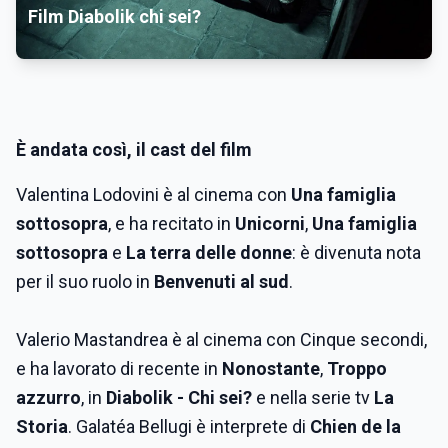
Film Diabolik chi sei?
È andata così
, il cast del film
Valentina Lodovini è al cinema con
Una famiglia
sottosopra
, e ha recitato in
Unicorni
,
Una famiglia
sottosopra
e
La terra delle donne
: è divenuta nota
per il suo ruolo in
Benvenuti al sud
.
Valerio Mastandrea è al cinema con Cinque secondi,
e ha lavorato di recente in
Nonostante
,
Troppo
azzurro
, in
Diabolik - Chi sei?
e nella serie tv
La
Storia
. Galatéa Bellugi è interprete di
Chien de la