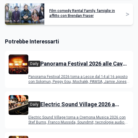
Film comedy Rental Family, famiglie in
>
affitto con Brendan Fraser
Potrebbe Interessarti
Panorama Festival 2026 alle Cave
Daily
del Duca di Lecce: lineup e
Panorama Festival 2026 torna a Lecce dal 14 al 16 agosto
programma
con Solomun, Peggy Gou, Mochakk, PAWSA, Jamie Jones
e altri DJ
Electric Sound Village 2026 a
Daily
Cremona: Stef Burns, Soundmit e
Electric Sound Village torna a Cremona Musica 2026 con
Young Band Contest, il programma
Stef Burns, Franco Mussida, Soundmit, tecnologie audio e
Young Ba