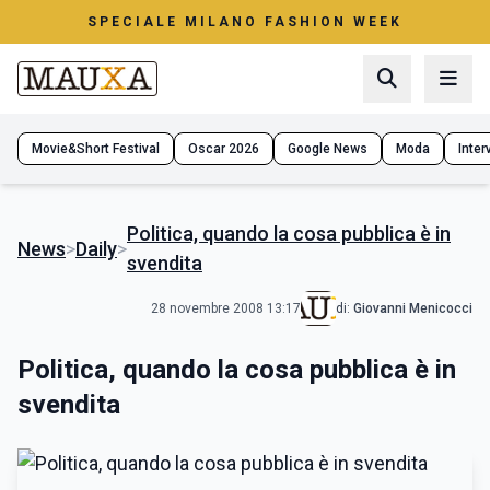
SPECIALE MILANO FASHION WEEK
Movie&Short Festival
Oscar 2026
Google News
Moda
Interv
Politica, quando la cosa pubblica è in
News
>
Daily
>
svendita
28 novembre 2008 13:17
di:
Giovanni Menicocci
Politica, quando la cosa pubblica è in
svendita