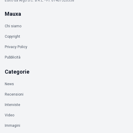
Edito da Argo S.C. a R.L. - P.I. 01407520558
Mauxa
Chi siamo
Copyright
Privacy Policy
Pubblicità
Categorie
News
Recensioni
Interviste
Video
Immagini