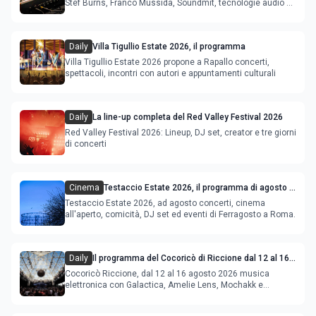
Stef Burns, Franco Mussida, Soundmit, tecnologie audio e
Young Ba
Daily
Villa Tigullio Estate 2026, il programma
Villa Tigullio Estate 2026 propone a Rapallo concerti,
spettacoli, incontri con autori e appuntamenti culturali
Daily
La line-up completa del Red Valley Festival 2026
Red Valley Festival 2026: Lineup, DJ set, creator e tre giorni
di concerti
Cinema
Testaccio Estate 2026, il programma di agosto e
Ferragosto
Testaccio Estate 2026, ad agosto concerti, cinema
all'aperto, comicità, DJ set ed eventi di Ferragosto a Roma.
Daily
Il programma del Cocoricò di Riccione dal 12 al 16
agosto 2026
Cocoricò Riccione, dal 12 al 16 agosto 2026 musica
elettronica con Galactica, Amelie Lens, Mochakk e
Deeperfect.