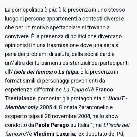
La pornopolitica è più: è la presenza in uno stesso
luogo di persone appartenenti a contesti diversi e
che per un motivo spettacolare si trovano a
convivere. È la presenza di politici che diventano
opinionisti in una trasmissione dove una sera si
parla dei problemi di salute, della social card e
un\'altra dei turbamenti esistenziali dei partecipanti
all\'
Isola dei famosi
o
La talpa
. È la presenza in
format simili di personaggi provenienti da
esperienze difformi: ne
La Talpa
c\'è
Franco
Trentalance
,
pornostar già protagonista di
UncuT -
Member only
, 2005 di Gionata Zarantonello e
scoperto talpa il 28 novembre 2008, nello show
condotto da
Paola Perego
su Italia 1; ne
L\'isola dei
famosi
c\'è
Vladimir Luxuria
,
ex deputato del Pd,