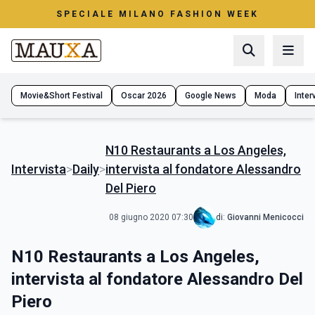
SPECIALE MILANO FASHION WEEK
Movie&Short Festival
Oscar 2026
Google News
Moda
Interv
N10 Restaurants a Los Angeles,
Intervista
>
Daily
>
intervista al fondatore Alessandro
Del Piero
08 giugno 2020 07:30
di:
Giovanni Menicocci
N10 Restaurants a Los Angeles,
intervista al fondatore Alessandro Del
Piero