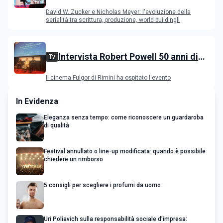
Nicholas Meyer, l'evoluzione della
David W. Zucker e Nicholas Meyer: l'evoluzione della
serialità internazionale
serialità tra scrittura, produzione, world buildingll
Intervista Robert Powell 50 anni di
Tv
Gesù di Nazareth: l'attore incontra il
Il cinema Fulgor di Rimini ha ospitato l'evento
pubblico
In Evidenza
Eleganza senza tempo: come riconoscere un guardaroba
di qualità
Festival annullato o line-up modificata: quando è possibile
chiedere un rimborso
5 consigli per scegliere i profumi da uomo
Uri Poliavich sulla responsabilità sociale d’impresa: