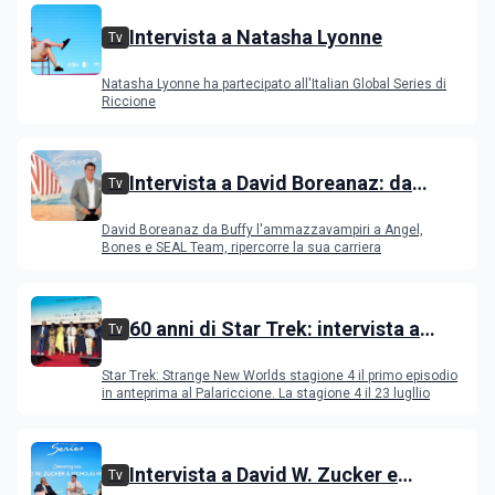
Intervista a Natasha Lyonne
Tv
Natasha Lyonne ha partecipato all'Italian Global Series di
Riccione
Intervista a David Boreanaz: da
Tv
Buffy l'ammazzavampiri a Angel,
David Boreanaz da Buffy l'ammazzavampiri a Angel,
Bones e SEAL Team
Bones e SEAL Team, ripercorre la sua carriera
60 anni di Star Trek: intervista a
Tv
Celia Rose, Jeri Ryan, Rebecca
Star Trek: Strange New Worlds stagione 4 il primo episodio
Romijn, Anson Mount
in anteprima al Palariccione. La stagione 4 il 23 lugllio
Intervista a David W. Zucker e
Tv