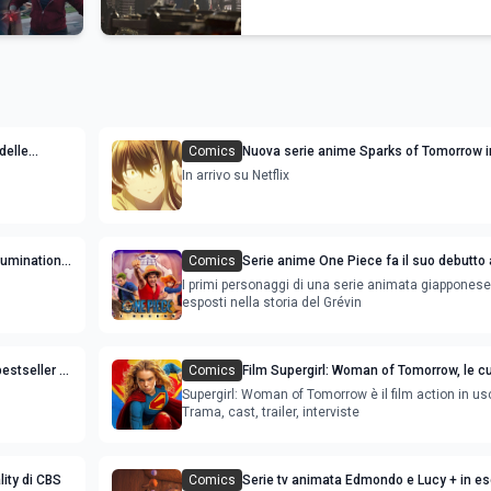
delle
Comics
Nuova serie anime Sparks of Tomorrow i
 e uscita
streaming: le anticipazioni
In arrivo su Netflix
lumination
Comics
Serie anime One Piece fa il suo debutto
mez
Grévin di Parigi
I primi personaggi di una serie animata giappones
esposti nella storia del Grévin
bestseller di
Comics
Film Supergirl: Woman of Tomorrow, le cu
Supergirl: Woman of Tomorrow è il film action in usc
Trama, cast, trailer, interviste
lity di CBS
Comics
Serie tv animata Edmondo e Lucy + in es