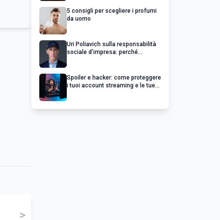
5 consigli per scegliere i profumi
da uomo
Uri Poliavich sulla responsabilità
sociale d’impresa: perché
un’impresa di successo va oltre il
profitto
Spoiler e hacker: come proteggere
i tuoi account streaming e le tue
serie preferite
>