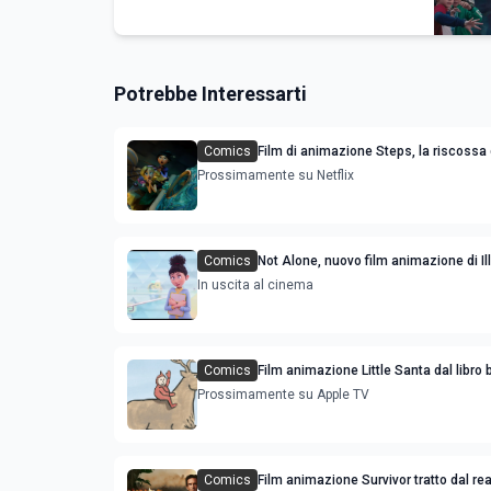
Potrebbe Interessarti
Comics
Film di animazione Steps, la riscossa 
sorellastre di Cenerentola: trama cast
Prossimamente su Netflix
Comics
Not Alone, nuovo film animazione di Il
con Timothée Chalamet e Selena Go
In uscita al cinema
Comics
Film animazione Little Santa dal libro 
Jon Agee
Prossimamente su Apple TV
Comics
Film animazione Survivor tratto dal rea