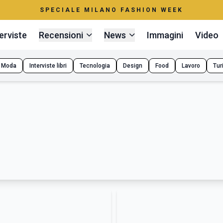
SPECIALE MILANO FASHION WEEK
erviste
Recensioni
News
Immagini
Video
Moda
Interviste libri
Tecnologia
Design
Food
Lavoro
Tur