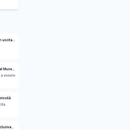
n uscita
 al Museo
e a essere
riosità
ita.
clusiva