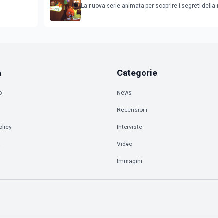
su RaiPlay
La nuova serie animata per scoprire i segreti della
a
Categorie
o
News
Recensioni
olicy
Interviste
à
Video
Immagini