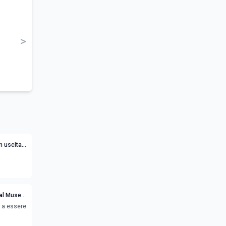
>
n uscita
 al Museo
e a essere