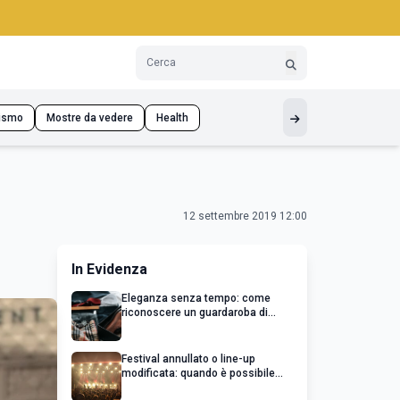
ismo
Mostre da vedere
Health
12 settembre 2019 12:00
In Evidenza
Eleganza senza tempo: come
riconoscere un guardaroba di
qualità
Festival annullato o line-up
modificata: quando è possibile
chiedere un rimborso