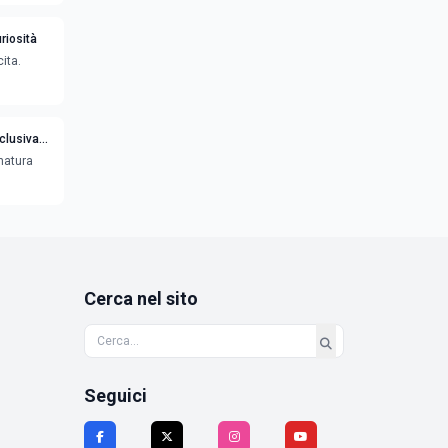
riosità
ita.
clusiva
 natura
Cerca nel sito
Seguici