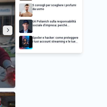
5 consigli per scegliere i profumi
da uomo
Uri Poliavich sulla responsabilità
sociale d’impresa: perché
un’impresa di successo va oltre il
profitto
Spoiler e hacker: come proteggere
i tuoi account streaming e le tue
serie preferite