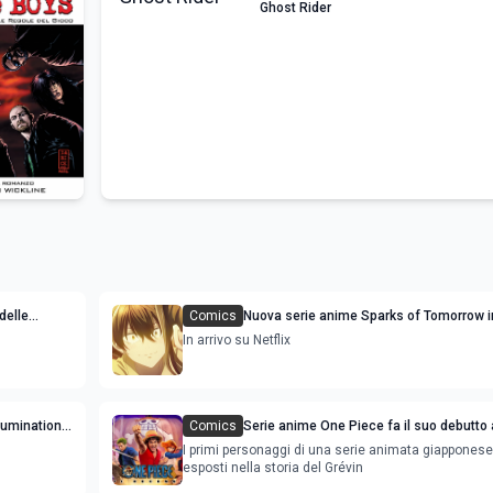
Ghost Rider
delle
Comics
Nuova serie anime Sparks of Tomorrow i
 e uscita
streaming: le anticipazioni
In arrivo su Netflix
lumination
Comics
Serie anime One Piece fa il suo debutto
mez
Grévin di Parigi
I primi personaggi di una serie animata giappones
esposti nella storia del Grévin