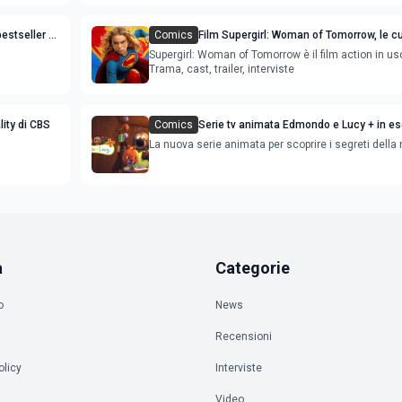
bestseller di
Comics
Film Supergirl: Woman of Tomorrow, le cu
Supergirl: Woman of Tomorrow è il film action in usc
Trama, cast, trailer, interviste
lity di CBS
Comics
Serie tv animata Edmondo e Lucy + in es
su RaiPlay
La nuova serie animata per scoprire i segreti della
a
Categorie
o
News
Recensioni
olicy
Interviste
à
Video