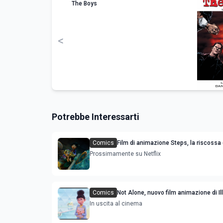
The Boys
<
Potrebbe Interessarti
Comics
Film di animazione Steps, la riscossa 
sorellastre di Cenerentola: trama cast
Prossimamente su Netflix
Comics
Not Alone, nuovo film animazione di Il
con Timothée Chalamet e Selena Go
In uscita al cinema