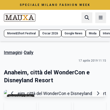
SPECIALE MILANO FASHION WEEK
Movie&Short Festival
Oscar 2026
Google News
Moda
Interv
Immagini
>
Daily
17 aprile 2019 11:15
Anaheim, città del WonderCon e
Disneyland Resort
Immagini > Daily