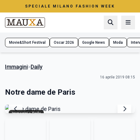
SPECIALE MILANO FASHION WEEK
Movie&Short Festival
Oscar 2026
Google News
Moda
Interv
Immagini
>
Daily
16 aprile 2019 08:15
Notre dame de Paris
Immagini > Daily