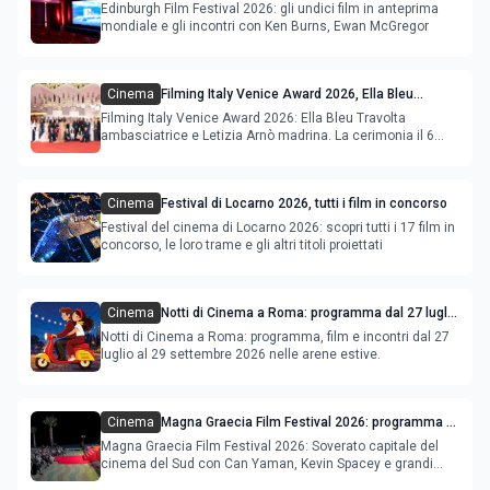
film in anteprima mondiale
Edinburgh Film Festival 2026: gli undici film in anteprima
mondiale e gli incontri con Ken Burns, Ewan McGregor
Cinema
Filming Italy Venice Award 2026, Ella Bleu
Travolta ambasciatrice e Letizia Arnò madrina
Filming Italy Venice Award 2026: Ella Bleu Travolta
ambasciatrice e Letizia Arnò madrina. La cerimonia il 6
settembre.
Cinema
Festival di Locarno 2026, tutti i film in concorso
Festival del cinema di Locarno 2026: scopri tutti i 17 film in
concorso, le loro trame e gli altri titoli proiettati
Cinema
Notti di Cinema a Roma: programma dal 27 luglio
al 2 agosto 2026
Notti di Cinema a Roma: programma, film e incontri dal 27
luglio al 29 settembre 2026 nelle arene estive.
Cinema
Magna Graecia Film Festival 2026: programma e
star internazionali
Magna Graecia Film Festival 2026: Soverato capitale del
cinema del Sud con Can Yaman, Kevin Spacey e grandi
ospiti inter