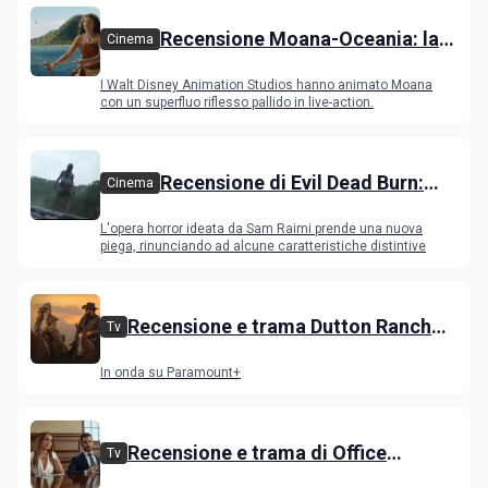
Recensione Moana-Oceania: la
Cinema
versione con attori ripercorre il
I Walt Disney Animation Studios hanno animato Moana
successo del film
con un superfluo riflesso pallido in live-action.
Recensione di Evil Dead Burn:
Cinema
l'ultimo capitolo della saga
L'opera horror ideata da Sam Raimi prende una nuova
gioca con il fuoco e si brucia
piega, rinunciando ad alcune caratteristiche distintive
Recensione e trama Dutton Ranch
Tv
stagione 1, l'ultimo episodio in onda
In onda su Paramount+
venerdì 3 luglio
Recensione e trama di Office
Tv
Romance con Jennifer Lopez