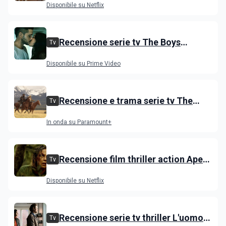
Disponibile su Netflix
Recensione serie tv The Boys
Tv
stagione 5 su Prime Video
Disponibile su Prime Video
Recensione e trama serie tv The
Tv
Dutton, i primi episodi dello spin-off
In onda su Paramount+
di Yellowstone
Recensione film thriller action Apex
Tv
con Charlize Theron e Taron
Disponibile su Netflix
Egerton
Recensione serie tv thriller L'uomo
Tv