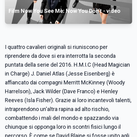
Film Now You See Me: Now You Don’t - video
I quattro cavalieri originali si riuniscono per
riprendere da dove si era interrotta la seconda
puntata della serie del 2016. H.M.I.C (Head Magician
in Charge) J. Daniel Atlas (Jesse Eisenberg) è
affiancato dai compagni Merritt McKinney (Woody
Harrelson), Jack Wilder (Dave Franco) e Henley
Reeves (Isla Fisher). Grazie ai loro incantevoli talenti,
intraprendono un'altra rapina ad alto rischio,
combattendo i mali del mondo e spazzando via
chiunque si opponga loro in scontri fisici lungo il
percorso. È come se David Blaine si fosse unito agli