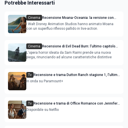
Potrebbe Interessarti
Cinema
Recensione Moana-Oceania: la versione con
attori ripercorre il successo del film
I Walt Disney Animation Studios hanno animato Moana
con un superfluo riflesso pallido in live-action.
Cinema
Recensione di Evil Dead Burn: l'ultimo capitolo
della saga gioca con il fuoco e si brucia
L'opera horror ideata da Sam Raimi prende una nuova
piega, rinunciando ad alcune caratteristiche distintive
Tv
Recensione e trama Dutton Ranch stagione 1, l'ultimo
episodio in onda venerdì 3 luglio
In onda su Paramount+
Tv
Recensione e trama di Office Romance con Jennifer
Lopez
Disponibile su Netflix