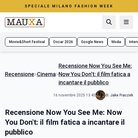
SPECIALE MILANO FASHION WEEK
Movie&Short Festival
Oscar 2026
Google News
Moda
Interv
Recensione Now You See Me:
Recensione
>
Cinema
>
Now You Don't: il film fatica a
incantare il pubblico
16 novembre 2025 13:45
di:
Jake Fraczek
Recensione Now You See Me: Now
You Don't: il film fatica a incantare il
pubblico