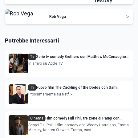
>
Rob Vega
Potrebbe Interessarti
Tv
Serie tv comedy Brothers con Matthew McConaughey
e Woody Harrelson
In arrivo su Apple TV
Tv
Nuovo film The Cackling of the Dodos con Sam
Rockwell e Woody Harrelson
Prossimamente su Netflix
Cinema
Film comedy Full Phil, tre zone di Parigi con
Woody Harrelson e Kristen Stewart
Scopri Full Phil, il film comedy con Woody Harrelson, Emma
Mackey, Kristen Stewart. Trama, cast