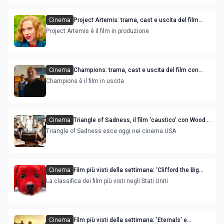
Cinema
Project Artemis: trama, cast e uscita del film
con Scarlett Johansson
Project Artemis è il film in produzione
Cinema
Champions: trama, cast e uscita del film con
Woody Harrelson
Champions è il film in uscita
Cinema
Triangle of Sadness, il film ‘caustico’ con Woody
Harrelson e Charlbi Dean
Triangle of Sadness esce oggi nei cinema USA
Cinema
Film più visti della settimana: ‘Clifford the Big
Red Dog’ e ‘Belfast’ sono le novità
La classifica dei film più visti negli Stati Uniti
Cinema
Film più visti della settimana: 'Eternals’ e