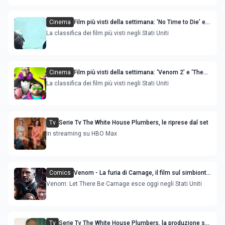
Cinema
Film più visti della settimana: ‘No Time to Die’ e
‘Lamb' sono le novità
La classifica dei film più visti negli Stati Uniti
Cinema
Film più visti della settimana: ‘Venom 2’ e ‘The
Addams Family 2' sono le novità
La classifica dei film più visti negli Stati Uniti
Tv
Serie Tv The White House Plumbers, le riprese dal set
In streaming su HBO Max
Comics
Venom - La furia di Carnage, il film sul simbionte
con Tom Hardy e Michelle Williams
Venom: Let There Be Carnage esce oggi negli Stati Uniti
Tv
Serie Tv The White House Plumbers, la produzione sta