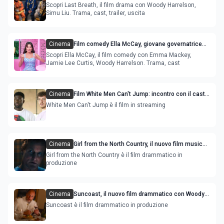
con Woody Harrelson e Simu Liu
Scopri Last Breath, il film drama con Woody Harrelson,
Simu Liu. Trama, cast, trailer, uscita
Cinema
Film comedy Ella McCay, giovane governatrice
con Emma Mackey e Jamie Lee Curtis
Scopri Ella McCay, il film comedy con Emma Mackey,
Jamie Lee Curtis, Woody Harrelson. Trama, cast
Cinema
Film White Men Can't Jump: incontro con il cast,
Sinqua Walls e Jack Harlow
White Men Can't Jump è il film in streaming
Cinema
Girl from the North Country, il nuovo film musical
con Woody Harrelson e Olivia Colman
Girl from the North Country è il film drammatico in
produzione
Cinema
Suncoast, il nuovo film drammatico con Woody
Harrelson e Laura Linney
Suncoast è il film drammatico in produzione