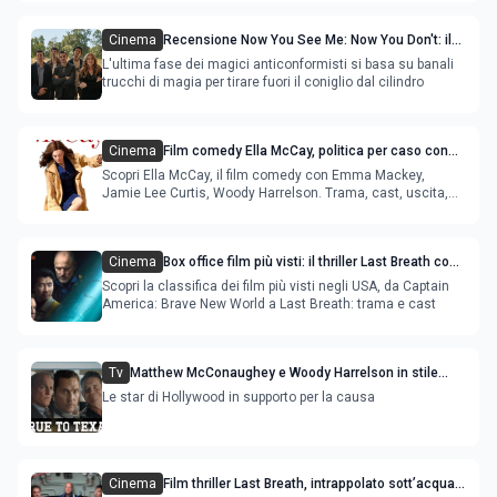
Cinema
Recensione Now You See Me: Now You Don't: il
film fatica a incantare il pubblico
L'ultima fase dei magici anticonformisti si basa su banali
trucchi di magia per tirare fuori il coniglio dal cilindro
Cinema
Film comedy Ella McCay, politica per caso con
Emma Mackey e Jamie Lee Curtis
Scopri Ella McCay, il film comedy con Emma Mackey,
Jamie Lee Curtis, Woody Harrelson. Trama, cast, uscita,
trailer
Cinema
Box office film più visti: il thriller Last Breath con
Woody Harrelson è la novità
Scopri la classifica dei film più visti negli USA, da Captain
America: Brave New World a Last Breath: trama e cast
Tv
Matthew McConaughey e Woody Harrelson in stile
True Detective per lo spot True to Texas
Le star di Hollywood in supporto per la causa
Cinema
Film thriller Last Breath, intrappolato sott’acqua