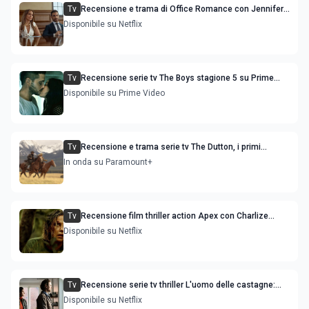
Tv
Recensione e trama di Office Romance con Jennifer
Lopez
Disponibile su Netflix
Tv
Recensione serie tv The Boys stagione 5 su Prime
Video
Disponibile su Prime Video
Tv
Recensione e trama serie tv The Dutton, i primi
episodi dello spin-off di Yellowstone
In onda su Paramount+
Tv
Recensione film thriller action Apex con Charlize
Theron e Taron Egerton
Disponibile su Netflix
Tv
Recensione serie tv thriller L'uomo delle castagne:
Nascondino
Disponibile su Netflix