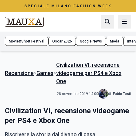
SPECIALE MILANO FASHION WEEK
Movie&Short Festival
Oscar 2026
Google News
Moda
Interv
Civilization VI, recensione
Recensione
>
Games
>
videogame per PS4 e Xbox
One
28 novembre 2019 14:00
di:
Fabio Tosti
Civilization VI, recensione videogame
per PS4 e Xbox One
Riscrivere la storia dal divano di casa