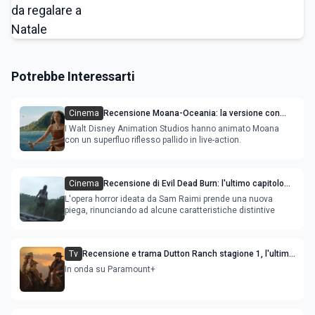
Potrebbe Interessarti
Cinema
Recensione Moana-Oceania: la versione con
attori ripercorre il successo del film
I Walt Disney Animation Studios hanno animato Moana
con un superfluo riflesso pallido in live-action.
Cinema
Recensione di Evil Dead Burn: l'ultimo capitolo
della saga gioca con il fuoco e si brucia
L'opera horror ideata da Sam Raimi prende una nuova
piega, rinunciando ad alcune caratteristiche distintive
Tv
Recensione e trama Dutton Ranch stagione 1, l'ultimo
episodio in onda venerdì 3 luglio
In onda su Paramount+