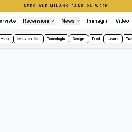
SPECIALE MILANO FASHION WEEK
erviste
Recensioni
News
Immagini
Video
Moda
Interviste libri
Tecnologia
Design
Food
Lavoro
Tur