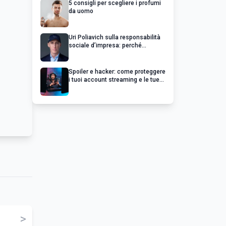
5 consigli per scegliere i profumi
da uomo
Uri Poliavich sulla responsabilità
sociale d’impresa: perché
un’impresa di successo va oltre il
profitto
Spoiler e hacker: come proteggere
i tuoi account streaming e le tue
serie preferite
>