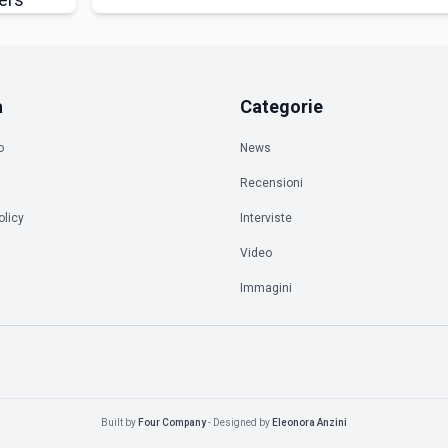
a
Categorie
o
News
Recensioni
olicy
Interviste
à
Video
Immagini
Built by
Four Company
- Designed by
Eleonora Anzini