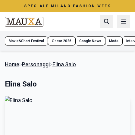
SPECIALE MILANO FASHION WEEK
Movie&Short Festival
Oscar 2026
Google News
Moda
Interv
Home
>
Personaggi
>
Elina Salo
Elina Salo