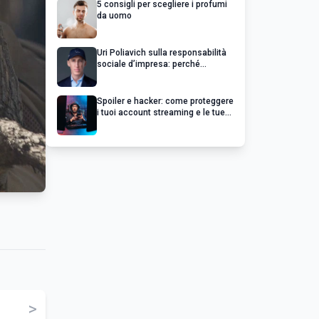
5 consigli per scegliere i profumi
da uomo
Uri Poliavich sulla responsabilità
sociale d’impresa: perché
un’impresa di successo va oltre il
profitto
Spoiler e hacker: come proteggere
i tuoi account streaming e le tue
serie preferite
>