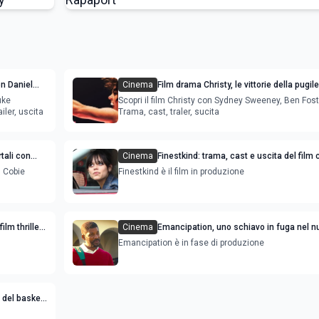
on Daniel
Cinema
Film drama ​​Christy, le vittorie della pugil
Sydney Sweeney e Ben Foster
uke
Scopri il film ​​Christy con Sydney Sweeney, Ben Fost
ler, uscita
Trama, cast, traler, sucita
rtali con
Cinema
Finestkind: trama, cast e uscita del film 
Jenna Ortega e Tommy Lee Jones
, Cobie
Finestkind è il film in produzione
lm thriller
Cinema
Emancipation, uno schiavo in fuga nel n
con Will Smith
Emancipation è in fase di produzione
t del basket