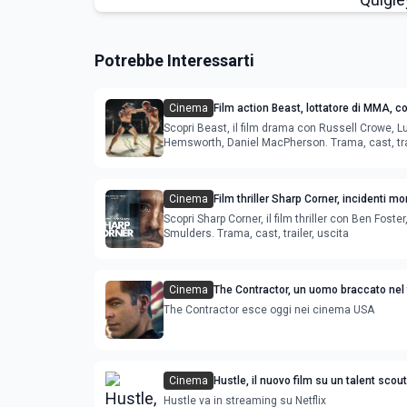
Potrebbe Interessarti
Cinema
Film action Beast, lottatore di MMA, c
MacPherson e Russell Crowe
Scopri Beast, il film drama con Russell Crowe, L
Hemsworth, Daniel MacPherson. Trama, cast, trai
Cinema
Film thriller Sharp Corner, incidenti mo
Ben Foster e Cobie Smulders
Scopri Sharp Corner, il film thriller con Ben Foster
Smulders. Trama, cast, trailer, uscita
Cinema
The Contractor, un uomo braccato nel fi
con Chris Pine
The Contractor esce oggi nei cinema USA
Cinema
Hustle, il nuovo film su un talent scou
con Adam Sandler e Robert Duvall
Hustle va in streaming su Netflix