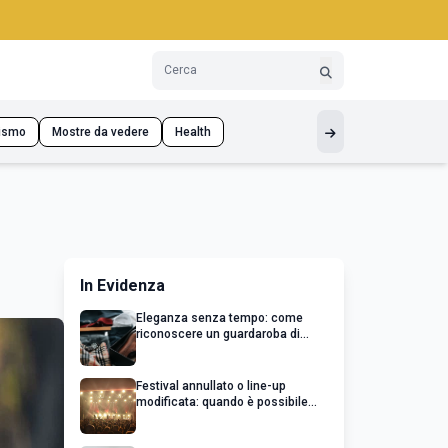
ismo
Mostre da vedere
Health
In Evidenza
Eleganza senza tempo: come
riconoscere un guardaroba di
qualità
Festival annullato o line-up
modificata: quando è possibile
chiedere un rimborso