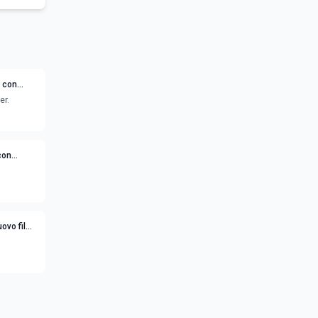
e con
er.
con
uovo film