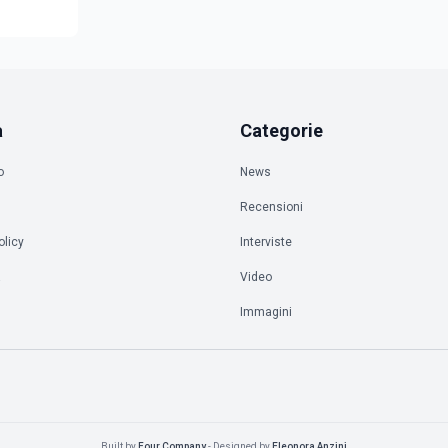
a
Categorie
o
News
Recensioni
olicy
Interviste
à
Video
Immagini
Built by
Four Company
- Designed by
Eleonora Anzini