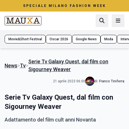
SPECIALE MILANO FASHION WEEK
Movie&Short Festival
Oscar 2026
Google News
Moda
Interv
Serie Tv Galaxy Quest, dal film con
News
>
Tv
>
Sigourney Weaver
21 aprile 2023 06:00
di:
Franco Tiniferra
Serie Tv Galaxy Quest, dal film con
Sigourney Weaver
Adattamento del film cult anni Novanta