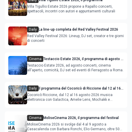
Daily
Villa Tigullio Estate 2026, il programma
Villa Tigullio Estate 2026 propone a Rapallo concerti,
spettacoli, incontri con autori e appuntamenti culturali
Daily
La line-up completa del Red Valley Festival 2026
Red Valley Festival 2026: Lineup, DJ set, creator e tre giorni
di concerti
Cinema
Testaccio Estate 2026, il programma di agosto e
Ferragosto
Testaccio Estate 2026, ad agosto concerti, cinema
all'aperto, comicità, DJ set ed eventi di Ferragosto a Roma.
Daily
Il programma del Cocoricò di Riccione dal 12 al 16
agosto 2026
Cocoricò Riccione, dal 12 al 16 agosto 2026 musica
elettronica con Galactica, Amelie Lens, Mochakk e
Deeperfect.
Cinema
MoliseCinema 2026, il programma del festival
MoliseCinema 2026 si svolge dal 4 al 9 agosto a
Casacalenda con Barbara Ronchi, Elio Germano, oltre 50