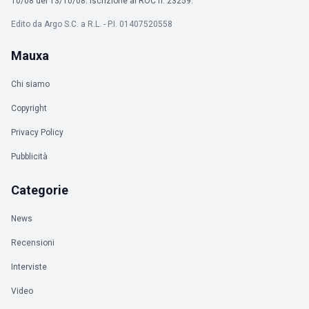
10/08 del 13/10/08. Iscrizione al ROC n. 23259.
Edito da Argo S.C. a R.L. - P.I. 01407520558
Mauxa
Chi siamo
Copyright
Privacy Policy
Pubblicità
Categorie
News
Recensioni
Interviste
Video