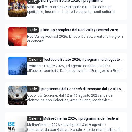
Daily
Villa Tigullio Estate 2026, il programma
Villa Tigullio Estate 2026 propone a Rapallo concerti,
spettacoli, incontri con autori e appuntamenti culturali
Daily
La line-up completa del Red Valley Festival 2026
Red Valley Festival 2026: Lineup, DJ set, creator e tre giorni
di concerti
Cinema
Testaccio Estate 2026, il programma di agosto e
Ferragosto
Testaccio Estate 2026, ad agosto concerti, cinema
all'aperto, comicità, DJ set ed eventi di Ferragosto a Roma.
Daily
Il programma del Cocoricò di Riccione dal 12 al 16
agosto 2026
Cocoricò Riccione, dal 12 al 16 agosto 2026 musica
elettronica con Galactica, Amelie Lens, Mochakk e
Deeperfect.
Cinema
MoliseCinema 2026, il programma del festival
MoliseCinema 2026 si svolge dal 4 al 9 agosto a
Casacalenda con Barbara Ronchi, Elio Germano, oltre 50