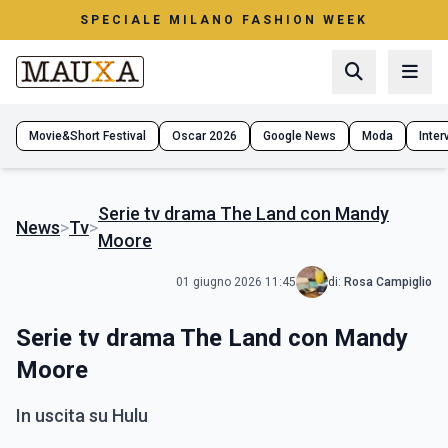
SPECIALE MILANO FASHION WEEK
Movie&Short Festival
Oscar 2026
Google News
Moda
Interv
Serie tv drama The Land con Mandy
News
>
Tv
>
Moore
01 giugno 2026 11:45
di:
Rosa Campiglio
Serie tv drama The Land con Mandy
Moore
In uscita su Hulu