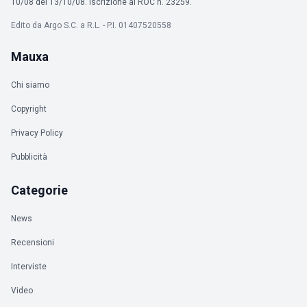
10/08 del 13/10/08. Iscrizione al ROC n. 23259.
Edito da Argo S.C. a R.L. - P.I. 01407520558
Mauxa
Chi siamo
Copyright
Privacy Policy
Pubblicità
Categorie
News
Recensioni
Interviste
Video