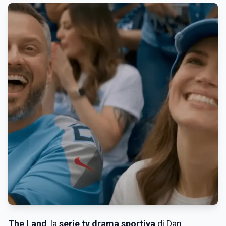
The Land
, la
serie tv drama sportiva
di Dan