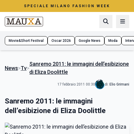
SPECIALE MILANO FASHION WEEK
Movie&Short Festival
Oscar 2026
Google News
Moda
Interv
Sanremo 2011: le immagini dell’esibizione
News
>
Tv
>
di Eliza Doolittle
17 febbraio 2011 00:30
di:
Elio Grimani
Sanremo 2011: le immagini
dell’esibizione di Eliza Doolittle