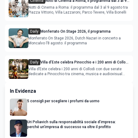
Cinema
Notti di Cinema a Roma, il programma dal 3 al 9
agosto
Notti di Cinema a Roma: il programma dal 3 al 9 agosto tra
Piazza Vittorio, Villa Lazzaroni, Parco Tevere, Villa Bonelli
Daily
Monferrato On Stage 2026, il programma
Monferrato On Stage 2026, Dutch Nazari in concerto a
Moncalvo l’8 agosto: il programma
Daily
Villa d’Este celebra Pinocchio e i 200 anni di Collodi
con cinema, musica e audiovisual mapping
Villa d’Este celebra i 200 anni di Collodi con due serate
dedicate a Pinocchio tra cinema, musica e audiovisual
mapping
In Evidenza
5 consigli per scegliere i profumi da uomo
Uri Poliavich sulla responsabilità sociale d’impresa:
perché un’impresa di successo va oltre il profitto