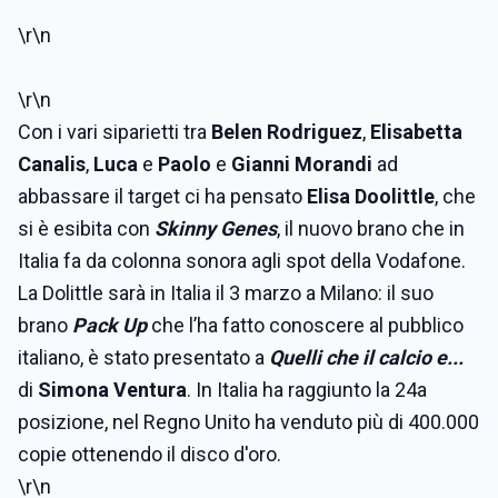
\r\n
\r\n
Con i vari siparietti tra
Belen Rodriguez
,
Elisabetta
Canalis
,
Luca
e
Paolo
e
Gianni Morandi
ad
abbassare il target ci ha pensato
Elisa Doolittle
, che
si è esibita con
Skinny Genes
, il nuovo brano che in
Italia fa da colonna sonora agli spot della Vodafone.
La Dolittle sarà in Italia il 3 marzo a Milano: il suo
brano
Pack Up
che l’ha fatto conoscere al pubblico
italiano, è stato presentato a
Quelli che il calcio e...
di
Simona Ventura
. In Italia ha raggiunto la 24a
posizione, nel Regno Unito ha venduto più di 400.000
copie ottenendo il disco d'oro.
\r\n