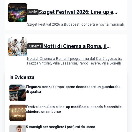
Sziget Festival 2026: Line-up e
Daily
programma
Sziget Festival 2026 a Budapest: concerti e novità musicali
Notti di Cinema a Roma, il
Cinema
programma dal 3 al 9 agosto
Notti di Cinema a Roma: il programma dal 3 al 9 agosto tra
Piazza Vittorio, Villa Lazzaroni, Parco Tevere, Villa Bonelli
In Evidenza
Eleganza senza tempo: come riconoscere un guardaroba
di qualità
Festival annullato o line-up modificata: quando è possibile
chiedere un rimborso
5 consigli per scegliere i profumi da uomo