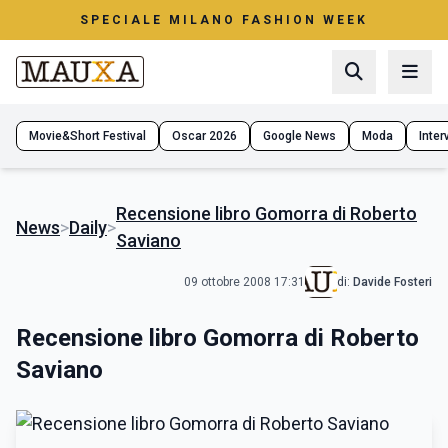
SPECIALE MILANO FASHION WEEK
Movie&Short Festival
Oscar 2026
Google News
Moda
Interv
Recensione libro Gomorra di Roberto
News
>
Daily
>
Saviano
09 ottobre 2008 17:31
di:
Davide Fosteri
Recensione libro Gomorra di Roberto
Saviano