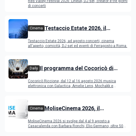
Red Valley Festival 2026: Lineup, DJ set, creator e tre giorni
di concerti
Testaccio Estate 2026, il
Cinema
programma di agosto e
Testaccio Estate 2026, ad agosto concerti, cinema
Ferragosto
all'aperto, comicità, DJ set ed eventi di Ferragosto a Roma.
Il programma del Cocoricò di
Daily
Riccione dal 12 al 16 agosto 2026
Cocoricò Riccione, dal 12 al 16 agosto 2026 musica
elettronica con Galactica, Amelie Lens, Mochakk e
Deeperfect.
MoliseCinema 2026, il
Cinema
programma del festival
MoliseCinema 2026 si svolge dal 4 al 9 agosto a
Casacalenda con Barbara Ronchi, Elio Germano, oltre 50
film in concorso