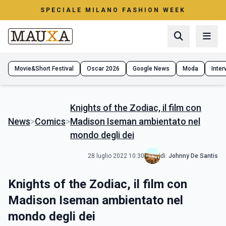
SPECIALE MILANO FASHION WEEK
Movie&Short Festival
Oscar 2026
Google News
Moda
Interv
Knights of the Zodiac, il film con
News
>
Comics
>
Madison Iseman ambientato nel
mondo degli dei
28 luglio 2022 10:30
di:
Johnny De Santis
Knights of the Zodiac, il film con
Madison Iseman ambientato nel
mondo degli dei