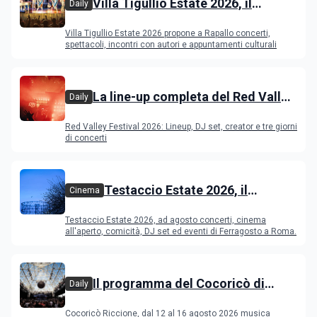
Villa Tigullio Estate 2026, il
Daily
programma
Villa Tigullio Estate 2026 propone a Rapallo concerti,
spettacoli, incontri con autori e appuntamenti culturali
La line-up completa del Red Valley
Daily
Festival 2026
Red Valley Festival 2026: Lineup, DJ set, creator e tre giorni
di concerti
Testaccio Estate 2026, il
Cinema
programma di agosto e
Testaccio Estate 2026, ad agosto concerti, cinema
Ferragosto
all'aperto, comicità, DJ set ed eventi di Ferragosto a Roma.
Il programma del Cocoricò di
Daily
Riccione dal 12 al 16 agosto 2026
Cocoricò Riccione, dal 12 al 16 agosto 2026 musica