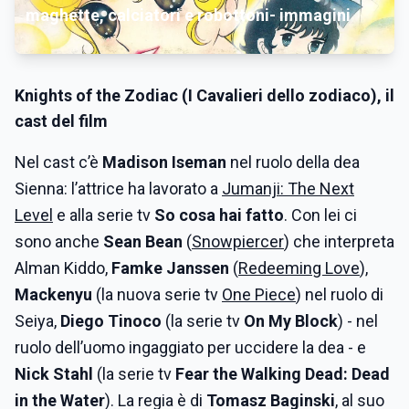
maghette, calciatori e robottoni- immagini
Knights of the Zodiac
(I Cavalieri dello zodiaco), il
cast del film
Nel cast c’è
Madison Iseman
nel ruolo della dea
Sienna: l’attrice ha lavorato a
Jumanji: The Next
Level
e alla serie tv
So cosa hai fatto
. Con lei ci
sono anche
Sean Bean
(
Snowpiercer
) che interpreta
Alman Kiddo,
Famke Janssen
(
Redeeming Love
),
Mackenyu
(la nuova serie tv
One Piece
) nel ruolo di
Seiya,
Diego Tinoco
(la serie tv
On My Block
) - nel
ruolo dell’uomo ingaggiato per uccidere la dea - e
Nick Stahl
(la serie tv
Fear the Walking Dead: Dead
in the Water
). La regia è di
Tomasz Baginski
, al suo