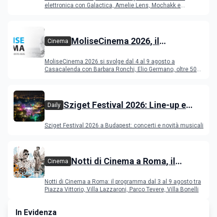
elettronica con Galactica, Amelie Lens, Mochakk e
Deeperfect.
MoliseCinema 2026, il
Cinema
programma del festival
MoliseCinema 2026 si svolge dal 4 al 9 agosto a
Casacalenda con Barbara Ronchi, Elio Germano, oltre 50
film in concorso
Sziget Festival 2026: Line-up e
Daily
programma
Sziget Festival 2026 a Budapest: concerti e novità musicali
Notti di Cinema a Roma, il
Cinema
programma dal 3 al 9 agosto
Notti di Cinema a Roma: il programma dal 3 al 9 agosto tra
Piazza Vittorio, Villa Lazzaroni, Parco Tevere, Villa Bonelli
In Evidenza