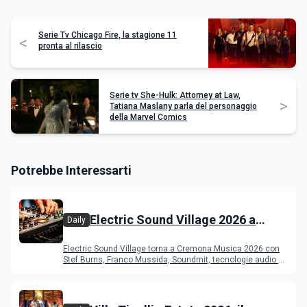
Serie Tv Chicago Fire, la stagione 11
<
pronta al rilascio
Serie tv She-Hulk: Attorney at Law,
>
Tatiana Maslany parla del personaggio
della Marvel Comics
Potrebbe Interessarti
Electric Sound Village 2026 a
Daily
Cremona: Stef Burns, Soundmit e
Electric Sound Village torna a Cremona Musica 2026 con
Young Band Contest, il programma
Stef Burns, Franco Mussida, Soundmit, tecnologie audio e
Young Ba