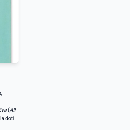
,
Eva
(
All
la doti