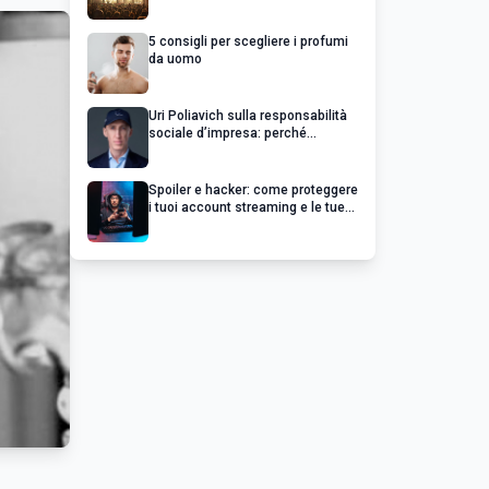
chiedere un rimborso
5 consigli per scegliere i profumi
da uomo
Uri Poliavich sulla responsabilità
sociale d’impresa: perché
un’impresa di successo va oltre il
profitto
Spoiler e hacker: come proteggere
i tuoi account streaming e le tue
serie preferite