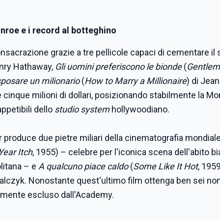
Monroe e i record al botteghino
onsacrazione grazie a tre pellicole capaci di cementare il
nry Hathaway,
Gli uomini preferiscono le bionde
(
Gentle
osare un milionario
(
How to Marry a Millionaire
) di Jean
 cinque milioni di dollari, posizionando stabilmente la Mo
ppetibili dello
studio system
hollywoodiano.
lder produce due pietre miliari della cinematografia mondiale
ear Itch
, 1955) – celebre per l'iconica scena dell'abito b
olitana – e
A qualcuno piace caldo
(
Some Like It Hot
, 1959
walczyk. Nonostante quest'ultimo film ottenga ben sei no
bilmente escluso dall'Academy.