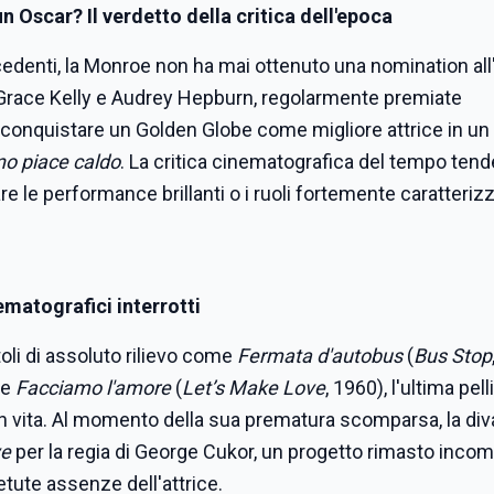
 Oscar? Il verdetto della critica dell'epoca
denti, la Monroe non ha mai ottenuto una nomination all'
 Grace Kelly e Audrey Hepburn, regolarmente premiate
onquistare un Golden Globe come migliore attrice in un 
no piace caldo
. La critica cinematografica del tempo ten
le performance brillanti o i ruoli fortemente caratterizza
ematografici interrotti
itoli di assoluto rilievo come
Fermata d'autobus
(
Bus Stop
 e
Facciamo l'amore
(
Let’s Make Love
, 1960), l'ultima pell
n vita. Al momento della sua prematura scomparsa, la div
ve
per la regia di George Cukor, un progetto rimasto incom
etute assenze dell'attrice.