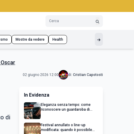
ismo
Mostre da vedere
Health
n Oscar
02 giugno 2026 12:00
di:
Cristian Capotosti
In Evidenza
Eleganza senza tempo: come
riconoscere un guardaroba di
qualità
o di
Festival annullato o line-up
modificata: quando è possibile