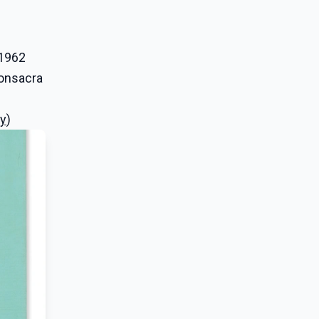
 1962
consacra
by
)