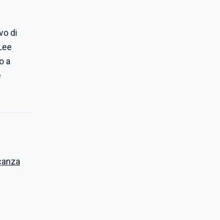
vo di
 Lee
o a
e