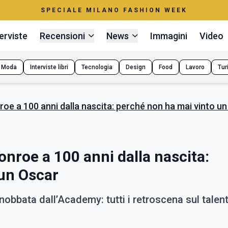
SPECIALE MILANO FASHION WEEK
erviste
Recensioni
News
Immagini
Video
Moda
Interviste libri
Tecnologia
Design
Food
Lavoro
Tur
roe a 100 anni dalla nascita: perché non ha mai vinto u
onroe a 100 anni dalla nascita:
 un Oscar
obbata dall’Academy: tutti i retroscena sul talent