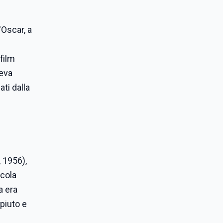
Oscar, a
film
deva
ti dalla
, 1956),
icola
a era
piuto e