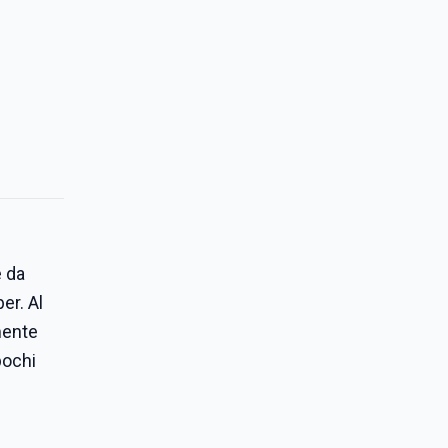
e da
er. Al
mente
pochi