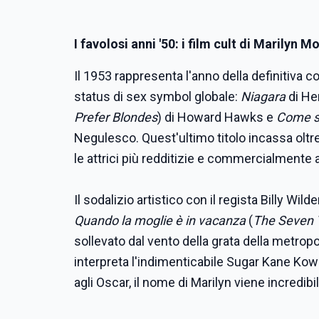
I favolosi anni '50: i film cult di Marilyn 
Il 1953 rappresenta l'anno della definitiva c
status di sex symbol globale:
Niagara
di He
Prefer Blondes
) di Howard Hawks e
Come sp
Negulesco. Quest'ultimo titolo incassa oltre
le attrici più redditizie e commercialmente a
Il sodalizio artistico con il regista Billy Wi
Quando la moglie è in vacanza
(
The Seven Y
sollevato dal vento della grata della metrop
interpreta l'indimenticabile Sugar Kane Ko
agli Oscar, il nome di Marilyn viene incredi