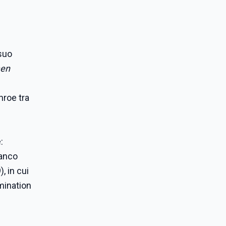
 suo
men
nroe tra
:
ianco
), in cui
mination