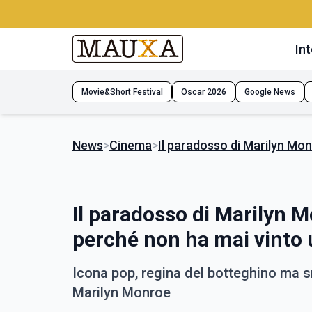
Int
Movie&Short Festival
Oscar 2026
Google News
News
>
Cinema
>
Il paradosso di Marilyn Mon
Il paradosso di Marilyn M
perché non ha mai vinto
Icona pop, regina del botteghino ma sn
Marilyn Monroe