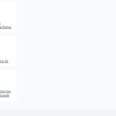
a
o a Roma.
tre 50
to
osto tra
Bonelli