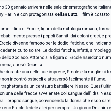
imo 30 gennaio arriverà nelle sale cinematografiche italian
ny Harlin e con protagonista
Kellan Lutz
. Il film è costato
 nome latino di Ercole, figura della mitologia romana, forma 
probabilmente presso i popoli Sanniti dai coloni greci, e pr
. Ercole divenne famoso per le dodici fatiche, che indican
dente culto solare. Le dodici fatiche, infatti, simboleggi
 dello zodiaco. Attorno alla figura di Ercole riseidono nu
Alcmena, sposò Deianira.
 che durante una delle sue imprese, Ercole e la moglie si t
non incontrò ostacoli e attraversò facilmente il fiume,
 traghettata da un centauro battelliere, Nesso. Quest'ult
con una delle frecce avvelenate col sangue dell'Idra. Ness
ira il proprio sangue, convincendo la donna che esso sar
be reso Ercole fedele a lei per sempre. Un giorno Deianira e