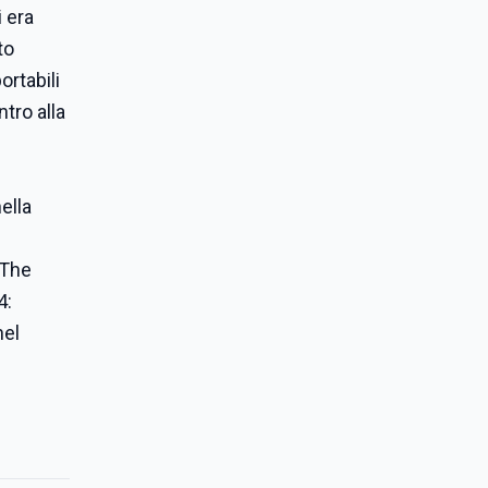
 era
to
ortabili
tro alla
ella
 The
4:
nel