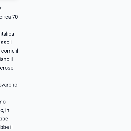
e
 circa 70
italica
esso i
o come il
ano il
merose
rovarono
imo
o, in
ebbe
bbe il