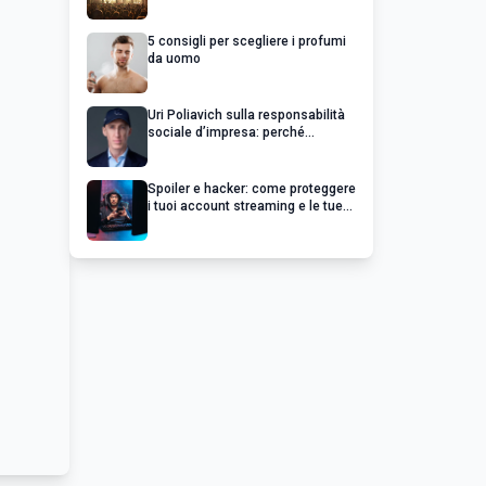
chiedere un rimborso
5 consigli per scegliere i profumi
da uomo
Uri Poliavich sulla responsabilità
sociale d’impresa: perché
un’impresa di successo va oltre il
profitto
Spoiler e hacker: come proteggere
i tuoi account streaming e le tue
serie preferite