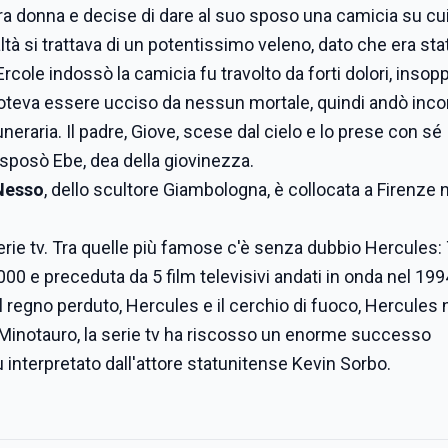
tra donna e decise di dare al suo sposo una camicia su cui
à si trattava di un potentissimo veleno, dato che era sta
cole indossò la camicia fu travolto da forti dolori, insopp
poteva essere ucciso da nessun mortale, quindi andò incon
eraria. Il padre, Giove, scese dal cielo e lo prese con sé
ì sposò Ebe, dea della giovinezza.
 Nesso
, dello scultore Giambologna, è collocata a Firenze n
serie tv. Tra quelle più famose c'è senza dubbio Hercules:
0 e preceduta da 5 film televisivi andati in onda nel 199
 regno perduto, Hercules e il cerchio di fuoco, Hercules 
el Minotauro, la serie tv ha riscosso un enorme successo
u interpretato dall'attore statunitense Kevin Sorbo.