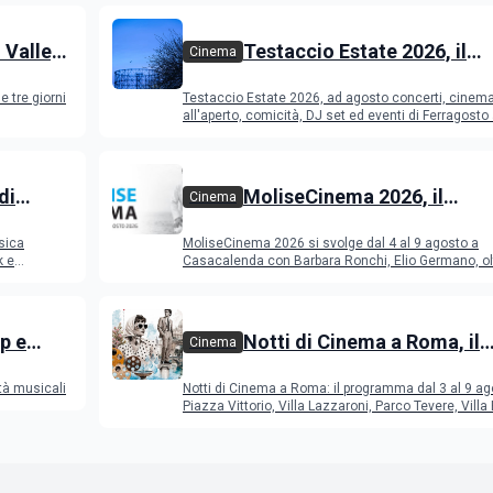
 Valley
Testaccio Estate 2026, il
Cinema
programma di agosto e
e tre giorni
Testaccio Estate 2026, ad agosto concerti, cinem
Ferragosto
all'aperto, comicità, DJ set ed eventi di Ferragost
di
MoliseCinema 2026, il
Cinema
o 2026
programma del festival
sica
MoliseCinema 2026 si svolge dal 4 al 9 agosto a
k e
Casacalenda con Barbara Ronchi, Elio Germano, ol
film in concorso
p e
Notti di Cinema a Roma, il
Cinema
programma dal 3 al 9 agos
tà musicali
Notti di Cinema a Roma: il programma dal 3 al 9 ag
Piazza Vittorio, Villa Lazzaroni, Parco Tevere, Villa 