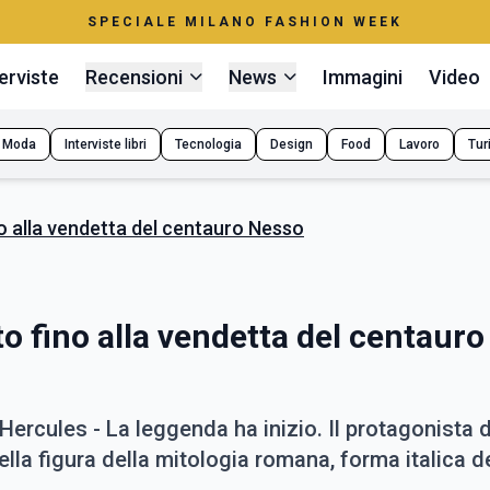
SPECIALE MILANO FASHION WEEK
erviste
Recensioni
News
Immagini
Video
Moda
Interviste libri
Tecnologia
Design
Food
Lavoro
Tur
ino alla vendetta del centauro Nesso
to fino alla vendetta del centauro
Hercules - La leggenda ha inizio. Il protagonista d
lla figura della mitologia romana, forma italica d