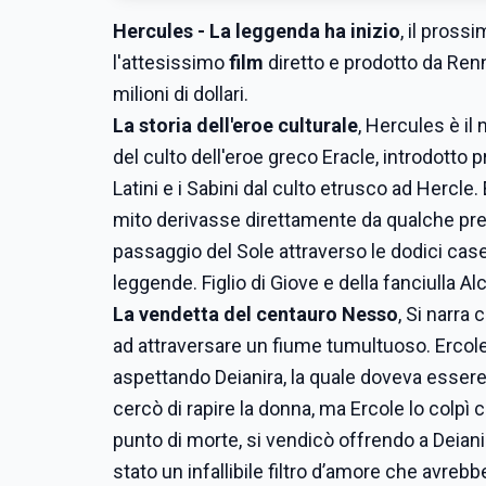
Hercules - La leggenda ha inizio
, il pross
l'attesissimo
film
diretto e prodotto da Ren
milioni di dollari.
La storia dell'eroe culturale
, Hercules è il
del culto dell'eroe greco Eracle, introdotto 
Latini e i Sabini dal culto etrusco ad Hercle
mito derivasse direttamente da qualche prece
passaggio del Sole attraverso le dodici case
leggende.
Figlio di Giove e della fanciulla 
La vendetta del centauro Nesso
, Si narra
ad attraversare un fiume tumultuoso. Ercole 
aspettando Deianira, la quale doveva essere
cercò di rapire la donna, ma Ercole lo colpì 
punto di morte, si vendicò offrendo a Deian
stato un infallibile filtro d’amore che avreb