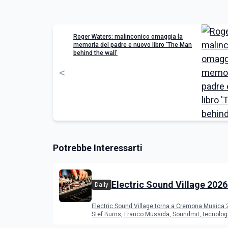
Roger Waters: malinconico omaggia la
memoria del padre e nuovo libro 'The Man
behind the wall'
<
Potrebbe Interessarti
Electric Sound Village 2026
Daily
Cremona: Stef Burns, Soun
Electric Sound Village torna a Cremona Musica
Young Band Contest, il pr
Stef Burns, Franco Mussida, Soundmit, tecnolog
Young Ba