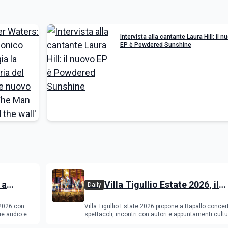
Intervista alla cantante Laura Hill: il n
EP è Powdered Sunshine
 a
Villa Tigullio Estate 2026, il
Daily
dmit e
programma
 2026 con
Villa Tigullio Estate 2026 propone a Rapallo concert
ogramma
ie audio e
spettacoli, incontri con autori e appuntamenti cultu