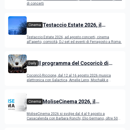
di concerti
Testaccio Estate 2026, il
Cinema
programma di agosto e
Testaccio Estate 2026, ad agosto concerti, cinema
Ferragosto
all'aperto, comicità, DJ set ed eventi di Ferragosto a Roma.
Il programma del Cocoricò di
Daily
Riccione dal 12 al 16 agosto 2026
Cocoricò Riccione, dal 12 al 16 agosto 2026 musica
elettronica con Galactica, Amelie Lens, Mochakk e
Deeperfect.
MoliseCinema 2026, il
Cinema
programma del festival
MoliseCinema 2026 si svolge dal 4 al 9 agosto a
Casacalenda con Barbara Ronchi, Elio Germano, oltre 50
film in concorso