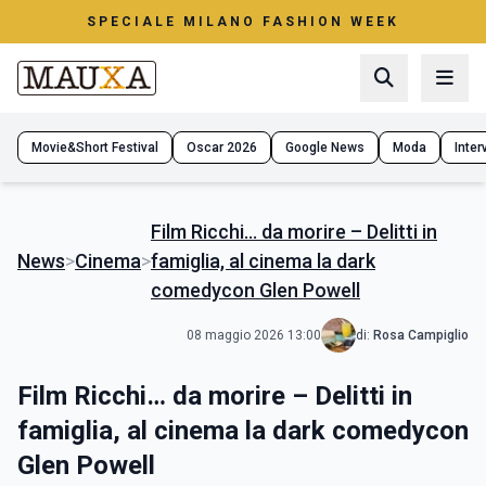
SPECIALE MILANO FASHION WEEK
Movie&Short Festival
Oscar 2026
Google News
Moda
Interv
Film Ricchi… da morire – Delitti in
News
>
Cinema
>
famiglia, al cinema la dark
comedycon Glen Powell
08 maggio 2026 13:00
di:
Rosa Campiglio
Film Ricchi… da morire – Delitti in
famiglia, al cinema la dark comedycon
Glen Powell