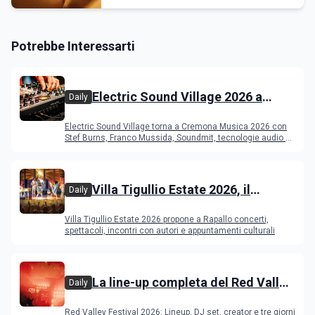
Potrebbe Interessarti
Electric Sound Village 2026 a
Daily
Cremona: Stef Burns, Soundmit e
Electric Sound Village torna a Cremona Musica 2026 con
Young Band Contest, il programma
Stef Burns, Franco Mussida, Soundmit, tecnologie audio e
Young Ba
Villa Tigullio Estate 2026, il
Daily
programma
Villa Tigullio Estate 2026 propone a Rapallo concerti,
spettacoli, incontri con autori e appuntamenti culturali
La line-up completa del Red Valley
Daily
Festival 2026
Red Valley Festival 2026: Lineup, DJ set, creator e tre giorni