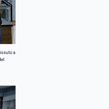
vissuto a
del