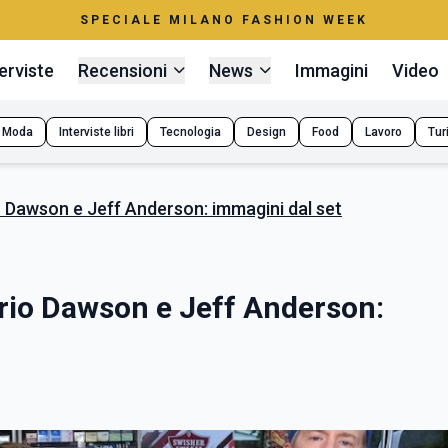
SPECIALE MILANO FASHION WEEK
erviste
Recensioni
News
Immagini
Video
Moda
Interviste libri
Tecnologia
Design
Food
Lavoro
Tur
rio Dawson e Jeff Anderson: immagini dal set
osario Dawson e Jeff Anderson: