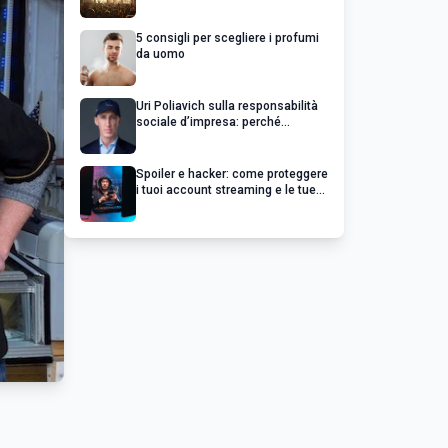
chiedere un rimborso
5 consigli per scegliere i profumi
da uomo
Uri Poliavich sulla responsabilità
sociale d’impresa: perché
un’impresa di successo va oltre il
profitto
Spoiler e hacker: come proteggere
i tuoi account streaming e le tue
serie preferite