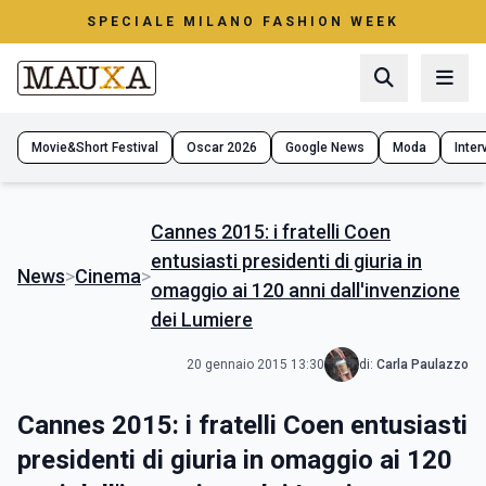
SPECIALE MILANO FASHION WEEK
Movie&Short Festival
Oscar 2026
Google News
Moda
Interv
Cannes 2015: i fratelli Coen
entusiasti presidenti di giuria in
News
>
Cinema
>
omaggio ai 120 anni dall'invenzione
dei Lumiere
20 gennaio 2015 13:30
di:
Carla Paulazzo
Cannes 2015: i fratelli Coen entusiasti
presidenti di giuria in omaggio ai 120