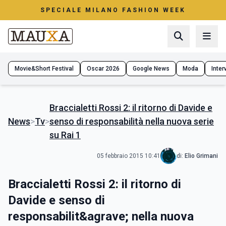
SPECIALE MILANO FASHION WEEK
Movie&Short Festival
Oscar 2026
Google News
Moda
Interv
Braccialetti Rossi 2: il ritorno di Davide e
News
>
Tv
>
senso di responsabilità nella nuova serie
su Rai 1
05 febbraio 2015 10:41
di:
Elio Grimani
Braccialetti Rossi 2: il ritorno di
Davide e senso di
responsabilit&agrave; nella nuova