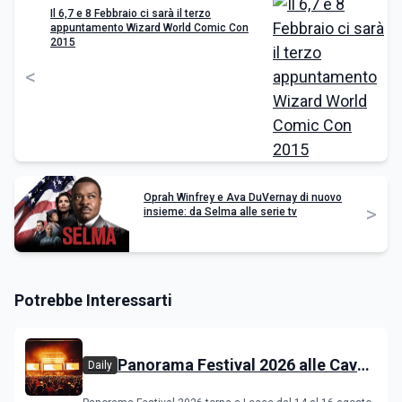
Il 6,7 e 8 Febbraio ci sarà il terzo
appuntamento Wizard World Comic Con
2015
<
Oprah Winfrey e Ava DuVernay di nuovo
>
insieme: da Selma alle serie tv
Potrebbe Interessarti
Panorama Festival 2026 alle Cave
Daily
del Duca di Lecce: lineup e