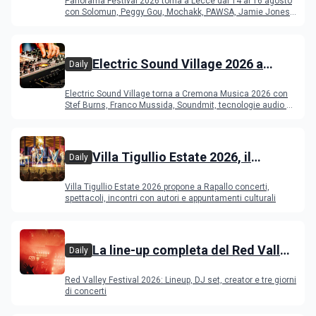
Panorama Festival 2026 torna a Lecce dal 14 al 16 agosto
programma
con Solomun, Peggy Gou, Mochakk, PAWSA, Jamie Jones
e altri DJ
Electric Sound Village 2026 a
Daily
Cremona: Stef Burns, Soundmit e
Electric Sound Village torna a Cremona Musica 2026 con
Young Band Contest, il programma
Stef Burns, Franco Mussida, Soundmit, tecnologie audio e
Young Ba
Villa Tigullio Estate 2026, il
Daily
programma
Villa Tigullio Estate 2026 propone a Rapallo concerti,
spettacoli, incontri con autori e appuntamenti culturali
La line-up completa del Red Valley
Daily
Festival 2026
Red Valley Festival 2026: Lineup, DJ set, creator e tre giorni
di concerti