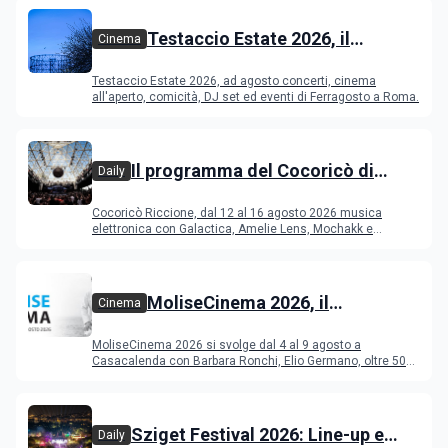
Testaccio Estate 2026, il
Cinema
programma di agosto e
Testaccio Estate 2026, ad agosto concerti, cinema
Ferragosto
all'aperto, comicità, DJ set ed eventi di Ferragosto a Roma.
Il programma del Cocoricò di
Daily
Riccione dal 12 al 16 agosto 2026
Cocoricò Riccione, dal 12 al 16 agosto 2026 musica
elettronica con Galactica, Amelie Lens, Mochakk e
Deeperfect.
MoliseCinema 2026, il
Cinema
programma del festival
MoliseCinema 2026 si svolge dal 4 al 9 agosto a
Casacalenda con Barbara Ronchi, Elio Germano, oltre 50
film in concorso
Sziget Festival 2026: Line-up e
Daily