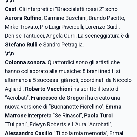
\r\n
Cast
. Gli interpreti di “Braccialetti rossi 2” sono
Aurora Ruffino
, Carmine Buschini, Brando Pacitto,
Mirko Trovato, Pio Luigi Piscicelli, Lorenzo Guidi,
Denise Tantucci, Angela Curri. La sceneggiatura è di
Stefano Rulli
e Sandro Petraglia.
\r\n
Colonna sonora.
Quattordici sono gli artisti che
hanno collaborato alle musiche: 8 brani inediti si
alternano a 5 successi già noti, coordinati da Niccolò
Agliardi.
Roberto Vecchioni
ha scritto il testo di
“Acrobati”,
Francesco de Gregori
ha creato una
nuova versione di “Buonanotte Fiorellino”,
Emma
Marrone
interpreta “Se Rinasci”,
Paola Turci
“Tulipani”, Edwyn Roberts e L’Aura “Acrobati”,
Alessandro Casillo
“Ti do la mia memoria”, Ermal