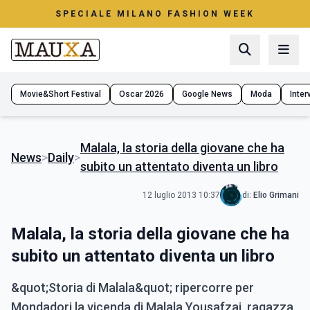
SPECIALE MILANO FASHION WEEK
Movie&Short Festival
Oscar 2026
Google News
Moda
Interv
Malala, la storia della giovane che ha
News
>
Daily
>
subito un attentato diventa un libro
12 luglio 2013 10:37
di:
Elio Grimani
Malala, la storia della giovane che ha
subito un attentato diventa un libro
&quot;Storia di Malala&quot; ripercorre per
Mondadori la vicenda di Malala Yousafzai, ragazza