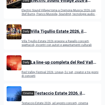
Electric Sound Village 2026 a
Daily
Cremona: Stef Burns, Soundmit e
Electric Sound Village torna a Cremona Musica 2026 con
Young Band Contest, il programma
Stef Burns, Franco Mussida, Soundmit, tecnologie audio e
Young Ba
Villa Tigullio Estate 2026, il
Daily
programma
Villa Tigullio Estate 2026 propone a Rapallo concerti,
spettacoli, incontri con autori e appuntamenti culturali
La line-up completa del Red Valley
Daily
Festival 2026
Red Valley Festival 2026: Lineup, DJ set, creator e tre giorni
di concerti
Testaccio Estate 2026, il
Cinema
programma di agosto e
Testaccio Estate 2026, ad agosto concerti, cinema