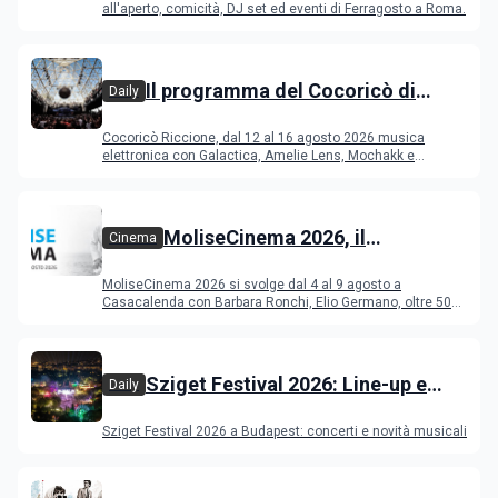
Ferragosto
all'aperto, comicità, DJ set ed eventi di Ferragosto a Roma.
Il programma del Cocoricò di
Daily
Riccione dal 12 al 16 agosto 2026
Cocoricò Riccione, dal 12 al 16 agosto 2026 musica
elettronica con Galactica, Amelie Lens, Mochakk e
Deeperfect.
MoliseCinema 2026, il
Cinema
programma del festival
MoliseCinema 2026 si svolge dal 4 al 9 agosto a
Casacalenda con Barbara Ronchi, Elio Germano, oltre 50
film in concorso
Sziget Festival 2026: Line-up e
Daily
programma
Sziget Festival 2026 a Budapest: concerti e novità musicali