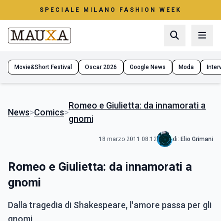
SPECIALE MILANO FASHION WEEK
Movie&Short Festival
Oscar 2026
Google News
Moda
Interv
Romeo e Giulietta: da innamorati a
News
>
Comics
>
gnomi
18 marzo 2011 08:12
di:
Elio Grimani
Romeo e Giulietta: da innamorati a
gnomi
Dalla tragedia di Shakespeare, l'amore passa per gli
gnomi