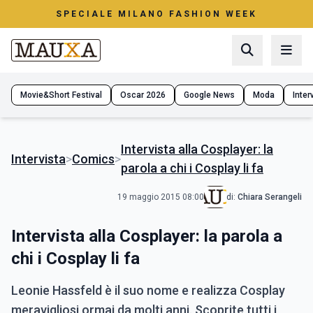
SPECIALE MILANO FASHION WEEK
Movie&Short Festival
Oscar 2026
Google News
Moda
Interv
Intervista alla Cosplayer: la
Intervista
>
Comics
>
parola a chi i Cosplay li fa
19 maggio 2015 08:00
di:
Chiara Serangeli
Intervista alla Cosplayer: la parola a
chi i Cosplay li fa
Leonie Hassfeld è il suo nome e realizza Cosplay
meravigliosi ormai da molti anni. Scoprite tutti i