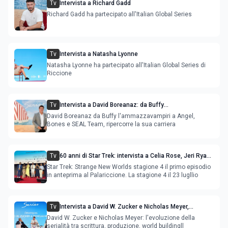
Tv
Intervista a Richard Gadd
Richard Gadd ha partecipato all'Italian Global Series
Tv
Intervista a Natasha Lyonne
Natasha Lyonne ha partecipato all'Italian Global Series di
Riccione
Tv
Intervista a David Boreanaz: da Buffy
l'ammazzavampiri a Angel, Bones e SEAL Team
David Boreanaz da Buffy l'ammazzavampiri a Angel,
Bones e SEAL Team, ripercorre la sua carriera
Tv
60 anni di Star Trek: intervista a Celia Rose, Jeri Ryan,
Rebecca Romijn, Anson Mount
Star Trek: Strange New Worlds stagione 4 il primo episodio
in anteprima al Palariccione. La stagione 4 il 23 lugllio
Tv
Intervista a David W. Zucker e Nicholas Meyer,
l'evoluzione della serialità internazionale
David W. Zucker e Nicholas Meyer: l'evoluzione della
serialità tra scrittura, produzione, world buildingll