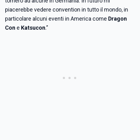
tornerò ad alcune in Germania. In futuro mi
piacerebbe vedere convention in tutto il mondo, in
particolare alcuni eventi in America come
Dragon
Con
e
Katsucon
.”