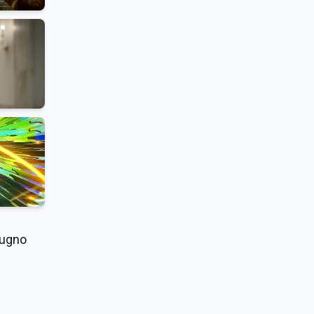
iugno