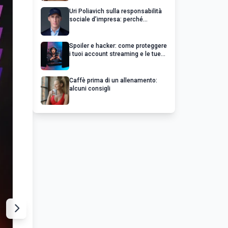
Uri Poliavich sulla responsabilità
sociale d’impresa: perché
un’impresa di successo va oltre il
profitto
Spoiler e hacker: come proteggere
i tuoi account streaming e le tue
serie preferite
Caffè prima di un allenamento:
alcuni consigli