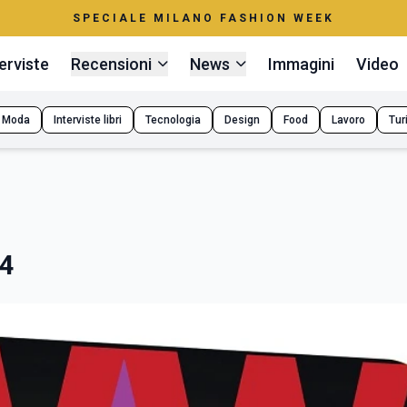
SPECIALE MILANO FASHION WEEK
erviste
Recensioni
News
Immagini
Video
Moda
Interviste libri
Tecnologia
Design
Food
Lavoro
Tur
4