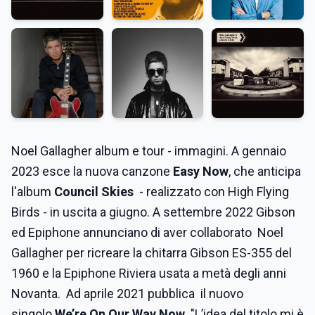
Noel Gallagher album e tour - immagini. A gennaio
2023 esce la nuova canzone
Easy Now
, che anticipa
l'album
Council Skies
- realizzato con High Flying
Birds - in uscita a giugno. A settembre 2022 Gibson
ed Epiphone annunciano di aver collaborato Noel
Gallagher per ricreare la chitarra Gibson ES-355 del
1960 e la Epiphone Riviera usata a metà degli anni
Novanta. Ad aprile 2021 pubblica il nuovo
singolo
We’re On Our Way Now.
"L’idea del titolo mi è