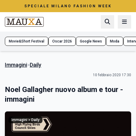
SPECIALE MILANO FASHION WEEK
Movie&Short Festival
Oscar 2026
Google News
Moda
Interv
Immagini
>
Daily
10 febbraio 2020 17:30
Noel Gallagher nuovo album e tour -
immagini
Immagini > Daily