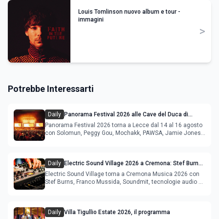
Louis Tomlinson nuovo album e tour -
immagini
>
Potrebbe Interessarti
Daily
Panorama Festival 2026 alle Cave del Duca di
Lecce: lineup e programma
Panorama Festival 2026 torna a Lecce dal 14 al 16 agosto
con Solomun, Peggy Gou, Mochakk, PAWSA, Jamie Jones
e altri DJ
Daily
Electric Sound Village 2026 a Cremona: Stef Burns,
Soundmit e Young Band Contest, il programma
Electric Sound Village torna a Cremona Musica 2026 con
Stef Burns, Franco Mussida, Soundmit, tecnologie audio e
Young Ba
Daily
Villa Tigullio Estate 2026, il programma